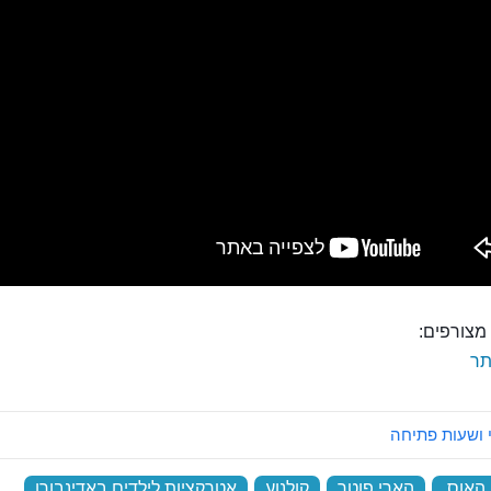
מצורפים:
ר
 ושעות פתיחה
האוס
‏
הארי פוטר
‏
קולנוע
‏
אטרקציות לילדים באדינבורו
‏