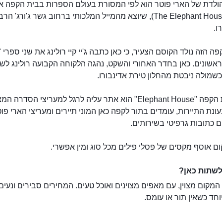
ולדת של הארי פוטר הוא לפי המסורת בעולם הספרות בבית הקפה א
האוס (The Elephant House), שיוצא מהמייל המלכותי ברחוב גשר ג'ורג' הר
ו.
ה הזה נולד הקוסם הצעיר, כי כאן כתבה ג'יי קיי רולינג את שני ספרי 
ראשונים. כאן בחדר האחורי והשקט, נהגה הלקוחה הקבועה רולינג לש
כשמולה ניבטת מהחלון טירת אדינבורו.
כיום בית הקפה "Elephant House" הוא אתר עליה לרגל למעריצי הסדרה
ונת התיירות, עומדים בתור לקפה כאן המוני תיירים ומעריצי הארי פו
 כתובות גרפיטי בשירותים.
ם אוסף מקסים של פסלי פילים מכל סוג ומין אפשרי.
לשתות כאן?
מקום מצוין, עם מאפים מצוינים ואוכל טעים. המחירים סבירים ונעים
וחד כשאין תור או עומס.