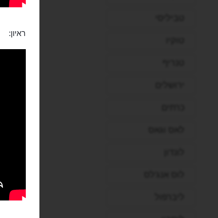
טביליסי
ראיון:
טוקיו
טנריף
ירושלים
כרתים
לאס וגאס
לונדון
לוס אנג'לס
ליברפול