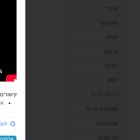
קהיר
קופנהגן
קורפו
קרקוב
רודוס
רומא
ריו דה ז'ניירו
קישורים 
את
שארם א-שייח'
שטוטגרט
לימי
תל אביב
אלפנט 