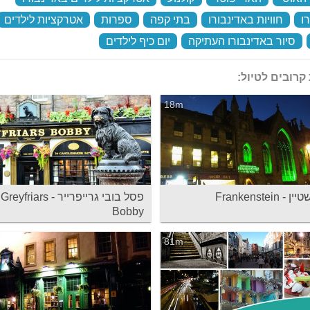
ו
‏
חוויות באדינבורו
‏
בתי קפה
‏
ספרות
‏
אטרקציות לילדים
‏
סיור באדינבורו העתיקה
‏
יום כיף לילדים
‏
קרובים לטיול:
18m
Frankenstein
פסל בובי גרייפרייר - Greyfriars
Bobby
81m