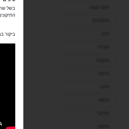
הונג קונג
בשל שרי
התיקונים
הלסינקי
וינה
ביקור במ
ונציה
ונקובר
ורונה
ורנה
ורשה
זנזיבר
חיפה