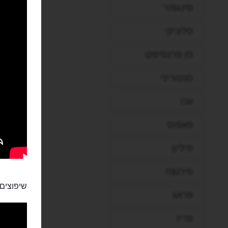
סינגפור
סלוניקי
סן פרנסיסקו
סנטוריני
עכו
פאפוס
פיליון
פירנצה
שיפוצים:
פראג
פריז