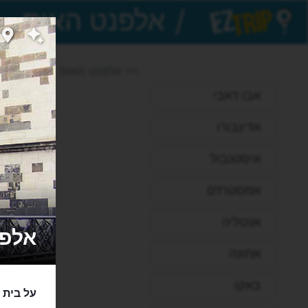
/
EZTrip
>> אלפנט האוס
אבו דאבי
אדינבורו
איסטנבול
אמסטרדם
אנטליה
אלפנט האו
אתונה
באקו
על בית 