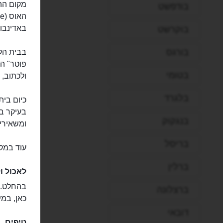
מקום הה
בודפשט
באדינבור
בוקרשט
בורגס
בבית הקפ
פוטר" ה
בטומי
ולכתוב, 
בלגרד
בעיקר בע
בנגקוק
ומשאירים
בריסל
עוד במקו
ברלין
לאכול ו
בהחלט. ה
ברצלונה
כאן, במי
דובאי
טיפים