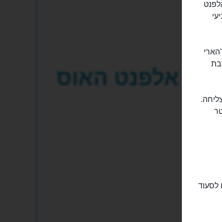
לפנט
ביעי
"הארי
בת
אלפנט האוס
 המצליחה.
טר
 לסעוד