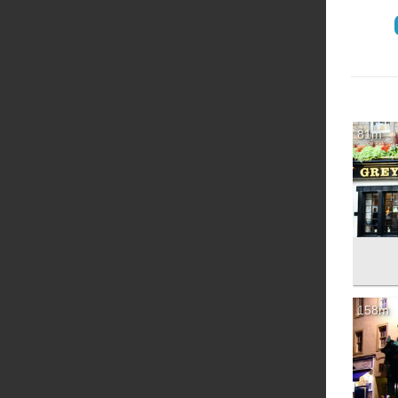
‏
81m
158m