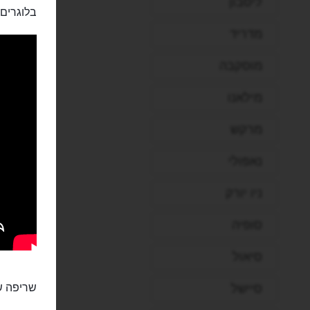
ליסבון
בלוגרים:
מדריד
מוסקבה
מילאנו
מרקש
נאפולי
ניו יורק
סופיה
סיאול
שריפה שפ
סיישל