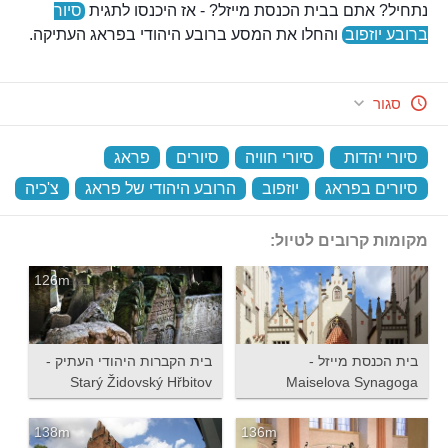
נתחיל? אתם בבית הכנסת מייזל? - אז היכנסו לתגית
סיור
ברובע יוזפוב
והחלו את המסע ברובע היהודי בפראג העתיקה.
סגור
סיורי יהדות
‏
סיורי חוויה
‏
סיורים
‏
פראג
‏
סיורים בפראג
‏
יוזפוב
‏
הרובע היהודי של פראג
‏
צ'כיה
‏
מקומות קרובים לטיול:
126m
בית הכנסת מייזל -
בית הקברות היהודי העתיק -
Starý Židovský Hřbitov
Maiselova Synagoga
138m
136m