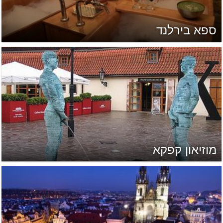
ספא בירלנד
מוזיאון קפקא