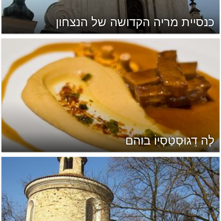
כנסיית מריה הקדושה של הנצחון
לָה דֵגוּסְטַסְיוֹ בוהם