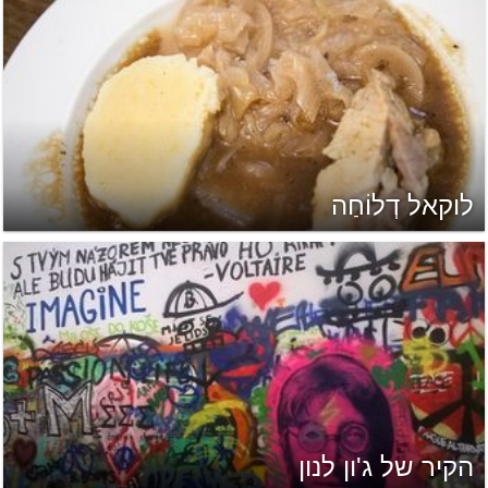
לוקאל דְלוֹחַה
הקיר של ג'ון לנון