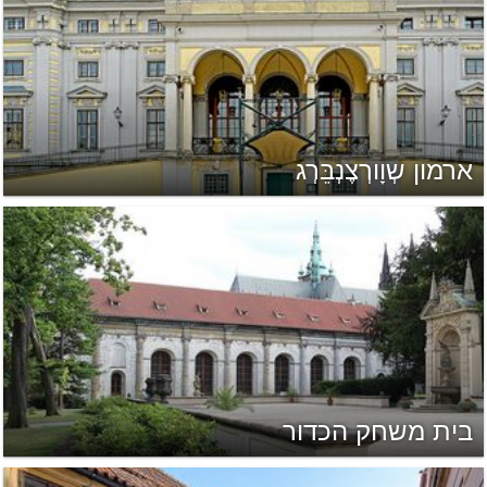
ארמון שְוָורְצֶנְבֵּרְג
בית משחק הכדור