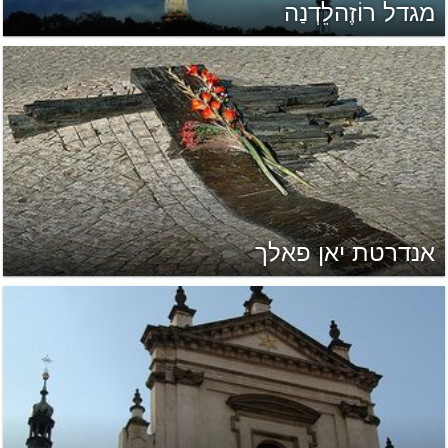
מגדל רוֹזֶהלֵדְנַה
אנדרטת יאן פאלך