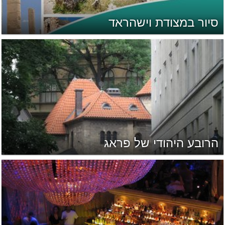
סיור במצודת וישהראד
הרובע היהודי של פראג