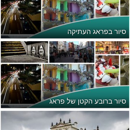
סיור בפראג העתיקה
סיור ברובע הקטן של פראג