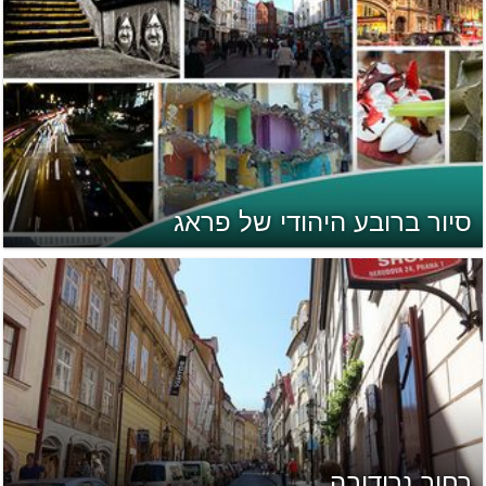
סיור ברובע היהודי של פראג
רחוב נרודובה