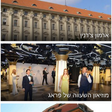
ארמון צ'רנין
מוזיאון השעווה של פראג