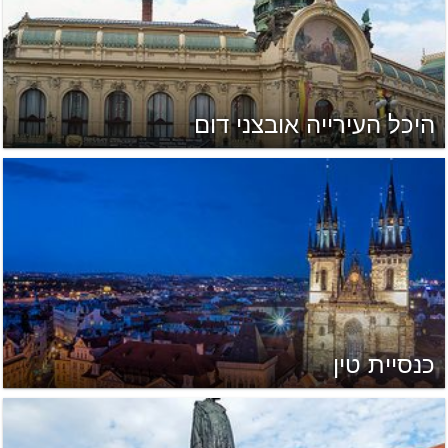
היכל העירייה אובצני דום
כנסיית טין