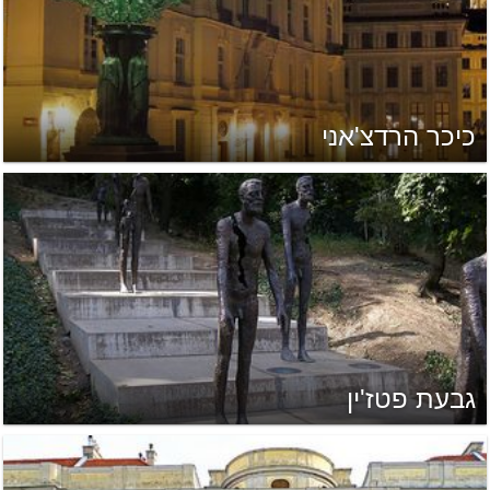
כיכר הרדצ'אני
גבעת פטז'ין