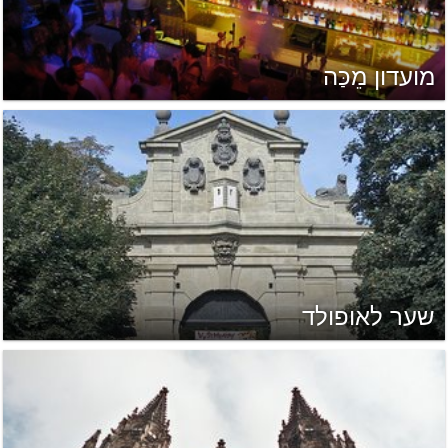
מועדון מֵכַּה
שער לאופולד