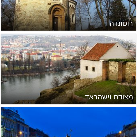
רוטונדה
מצודת וישהראד