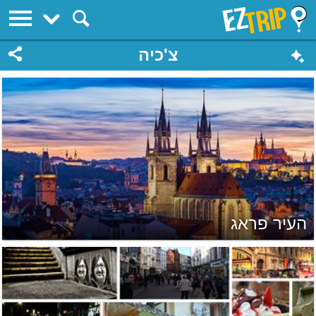
EZTrip
צ'כיה
העיר פראג