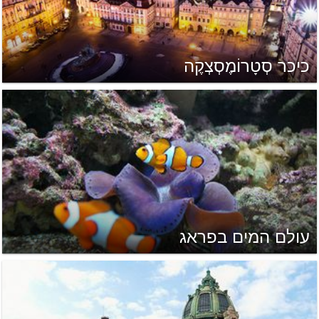
כיכר סְטָרוֹמֶסְצְקֶה
עולם המים בפראג