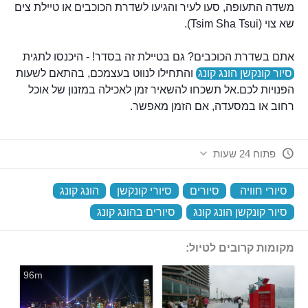
משדה התעופה, סעו לעיר והגיעו לשדרת הכוכבים או טיילת צים
שא צוי (Tsim Sha Tsui).
אתם בשדרת הכוכבים? גם בטיילת זה בסדר! - היכנסו לתגית
סיור קונקשן הונג קונג
והתחילו לנווט בעצמכם, בהתאם לשעות
הפנויות לכם.אל תשכחו להשאיר זמן לאכילה במזנון של אוכל
רחוב או במסעדה, אם הזמן מאפשר.
פתוח 24 שעות
סיורי חוויה
‏
סיורים
‏
סיורי קונקשן
‏
הונג קונג
‏
סיור קונקשן הונג קונג
‏
סיורים בהונג קונג
‏
מקומות קרובים לטיול:
96m