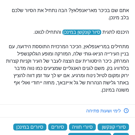
אתם שם בכיכר מאריאנפלאץ? הבה נתחיל את הסיור שלכם
בלב מינכן.
היכנסו לתגית
סיור קונקשן במינכן
והתחילו לנווט.
מתחילים במריאנפלאץ, הכיכר המרכזית התוססת הידועה, עם
בניין העירייה הניאו-גותי שלה, המזרקה ומופע הגלוקנשפיל
המרתק. כיכר היסטורית עם הצצה לעבר של העיר וקניות קצרות
בלודוויג בק. משם לגנים האנגליים שמציעים כמו נווה מדבר
ירוק ומקום לטיול נינוח ומרגיע. אם יש לך עוד זמן דווה להציץ
באתר גלישת הנהרות של גל אייזבאך, מחזה ייחודי ואולי אף
משונה במינכן.
לימי ושעות פתיחה
סיורי קונקשן
‏
סיורי חוויה
‏
סיורים
‏
סיורים במינכן
‏