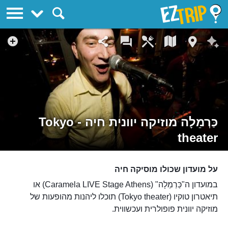
EZTrip
כַּרְמֵלָה מוזיקה יוונית חיה - Tokyo
theater
על מועדון שכולו מוסיקה חיה
במועדון ה"כַּרְמֵלָה" (Caramela LIVE Stage Athens) או
תיאטרון טוקיו (Tokyo theater) תוכלו ליהנות מהופעות של
מוזיקה יוונית פופולרית ועכשווית.