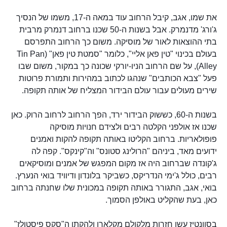
את שמו, אגב, קיבל הרחוב עוד במאה ה-17, משמו של הנסיך
ג'ורג' מדנמרק. אבל בשנות ה-50 שכנו ברחוב דנמרק מרבית
בתי ההוצאות לאור של מוסיקה. משום כך הרחוב התפרסם
בעולם בכינוי "טין פאן אליי", כלומר "סמטת טין פאן" (Tin Pan
Alley), על שם הרחוב הניו-יורקי שכונה כך במקור, משום שבו
פעל "צבא הכותבים" שנהגו לכתוב במהירות ותמורת פרוטות
שירים מעולים עבור עולם הבידור המצליח של אותה תקופה.
בשנות ה-60, כששוק הבידור ירד, הפך הרחוב לרחוב הרוק. כאן
שכנו אז אולפני הקלטה רבים ולצידם חנויות מוסיקה
פופולאריות. ברחוב הקליטו באותה תקופה להקות ואמנים
ידועים מאד, ביניהם "הרולינג סטונס" וה"קינקס". קפה לה
ג'קונדה שברחוב היה אז מקום המפגש של אמנים ומוסיקאים
רבים, כולל ג'ימי הנדריקס, כשביקר בלונדון ודיוויד בואי הנערץ.
בואי, אגב, התגורר באותה תקופה במכונית שלו שחנתה ברחוב
כאן, בעת שהקליט באולפן הסמוך.
בסוונטיז עשו חזרות מלקולם מקלארן ולהקתו ה"סקס פיסטולז"