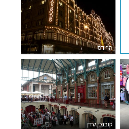
הרודס
קובנט גרדן