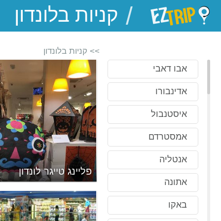
/
EZTrip
>> קניות בלונדון
אבו דאבי
אדינבורו
איסטנבול
אמסטרדם
אנטליה
פליינג טייגר לונדון
אתונה
באקו