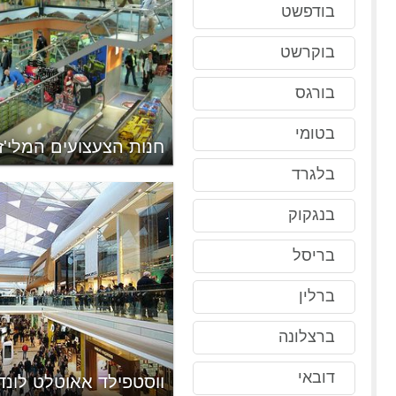
בודפשט
בוקרשט
בורגס
בטומי
ן
חנות הצעצועים המלי'ז
בלגרד
בנגקוק
בריסל
ברלין
ברצלונה
דובאי
ווסטפילד אאוטלט לונדו