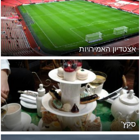
אצטדיון האמירויות
סקץ'