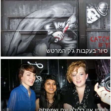
סיור בעקבות ג'ק המרטש
לונדון איי בלילה עם שמפניה