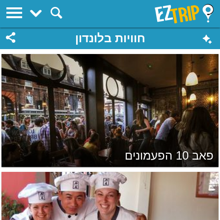
EZTrip
חוויות בלונדון
פאב 10 הפעמונים