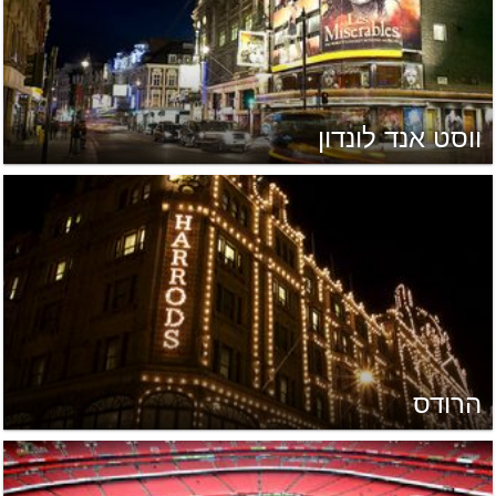
ווסט אנד לונדון
הרודס