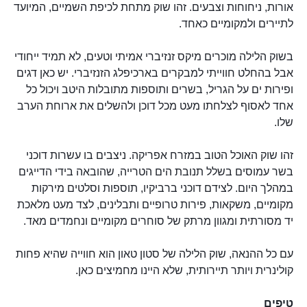
אורות, ניחוחות וצבעים. זהו שוק מתחת לכיפת השמיים, המיועד
לתיירים ולמקומיים כאחד.
בשוק הלילה מוכרים מיקס זנזיברי אמיתי וטעים, לא תמיד ייחודי
אבל בהחלט חווייתי למבקרים בארכיפלג הזנזיברי. יש כאן דגים
ופירות ים על הגריל, בשרים ותוספות מתובלות היטב ויכול כל
אחד לאסוף לצלחתו מעט מכל דוכן ולהשלים את ארוחת הערב
שלו.
זהו שוק האוכל הטוב במזרח אפריקה. ניצבים בו עשרות דוכני
בשר עמוסים בשלל תנובת הים הטרייה, שהובאה בידי הדייגים
במהלך היום. לצידם דוכני ברביקיו, תוספות וסלטים מירקות
מקומיים, משקאות, פירות טרופיים ותבלינים, לצד מעט מלאכת
יד מסורתית ומגוון מרתק של סוחרים מקומיים ונחמדים מאד.
עם כל ההנאה, שוק הלילה של סטון טאון הוא חווייה שהיא פחות
קולינרית ויותר תיירותית, שלא היינו מחמיצים כאן.
טיפים