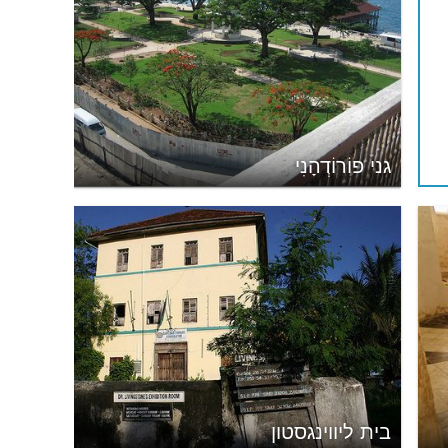
גני פוֹרוֹדְהָנִי
בית ליווינגסטון