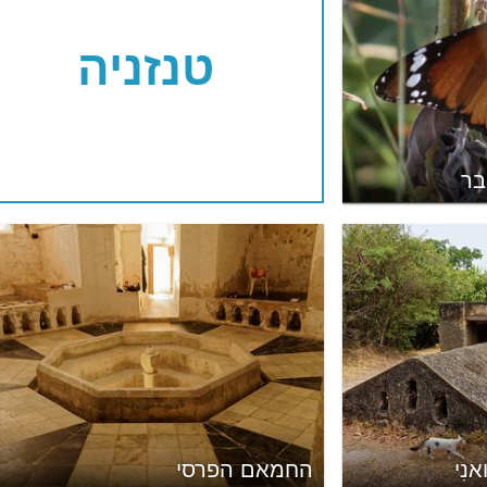
טנזניה
בר
אנִי
החמאם הפרסי