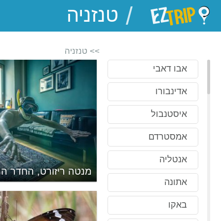
/
EZTrip
>> טנזניה
אבו דאבי
אדינבורו
איסטנבול
אמסטרדם
אנטליה
ָואנִי
מנטה ריזורט, החדר הת
אתונה
באקו