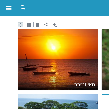
האי זנזיבר