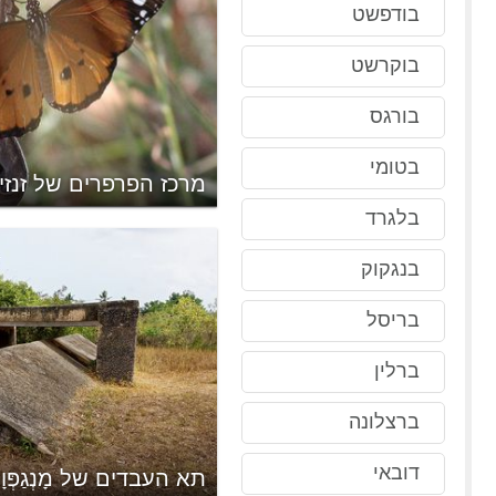
בודפשט
בוקרשט
בורגס
בטומי
מרכז הפרפרים של זנזי
בלגרד
בנגקוק
בריסל
ברלין
ברצלונה
דובאי
ן
תא העבדים של מָנְגַפְּוָו