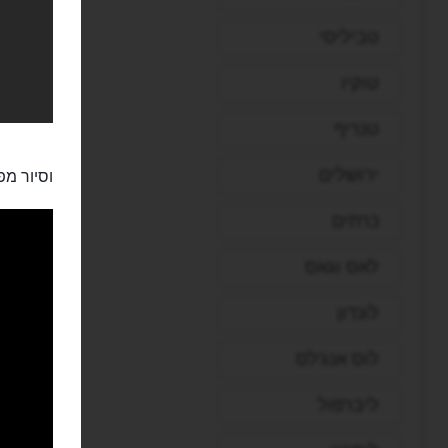
טביליסי
טוקיו
טנריף
ירושלים
וסיור מ
כרתים
לאס וגאס
לונדון
לוס אנג'לס
ליברפול