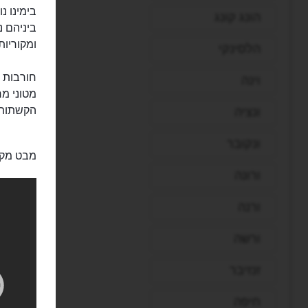
בימינו 
הונג קונג
ביניהם נ
ומקוריות
הלסינקי
חורבות 
וינה
מטוני מר
הקשתות 
ונציה
ונקובר
מבט מקר
ורונה
ורנה
ורשה
זנזיבר
חיפה