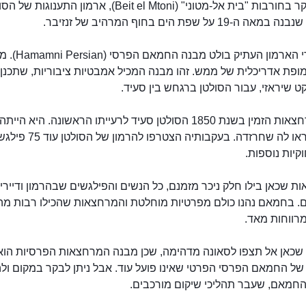
שווה לבקר בחורבות "בית אל-מטוני" (Beit el Mtoni), ארמון התענוגות 
ה-19 על שפת הים בחוף המרהיב של זנזיבר.
בין שרידי הארמון העתיק בולט מ
ופת אדריכלית של ממש. זהו מבנה המכיל אמבטיות ציבוריות, שתכנן
 שיראזי, עבור הסולטן ברגחש בין סעיד.
את המרחצאות הזמין בשנת 1850 הסולטן סעיד לרעייתו הראשונה. היא ה
וקיות נוספות.
 שכאן בילו חלק ניכר מזמנם, כל הנשים והפילגשים שבהרמון ודייריו
החמאם הפרסי
. בחמאם נהנו כולם מפרטיות מוחלטת והמרחצאות שהכילו רבות מהן
מרווחות מאד.
כאן אל תצפו לסאונה מדהימה, שכן מבנה המרחצאות הפרסיות הוא
של החמאם הפרסי הפרטי שאינו פועל עוד. אבל ניתן לבקר במקום ו
חמאם, שעבר תהליכי שיקום מורכבים.