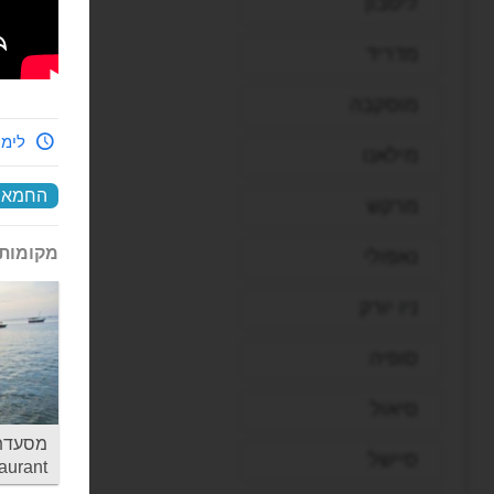
ליסבון
מדריד
מוסקבה
לימי
מילאנו
החמאם
מרקש
מקומות 
נאפולי
ניו יורק
סופיה
סיאול
סיישל
aurant