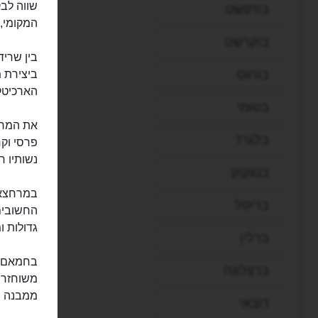
בודפשט
המקומי, שנבנה במאה 
בוקרשט
בורגס
ביצירת מ
הארכיטקט
בטומי
בלגרד
נשותיו ח
בנגקוק
במרחצאות
בריסל
החשובים
גדולות ו
ברלין
בחמאם ש
ברצלונה
משוחזר 
ממבנה ה
דובאי