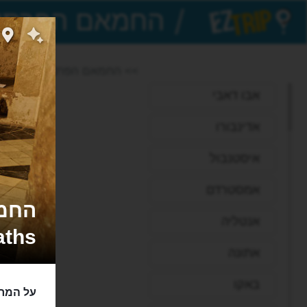
/
EZTrip
>> החמאם הפרסי
אבו דאבי
אדינבורו
איסטנבול
אמסטרדם
אנטליה
aths
אתונה
באקו
על המרח