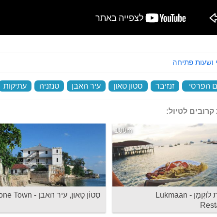
 ושעות פתיחה
 הפרסי
‏
זנזיבר
‏
סטון טאון
‏
עיר האבן
‏
טנזניה
‏
עתיקות
קרובים לטיול:
108m
מסעדת לוּקְמָן - Lukmaan
סְטוֹן טָאוּן, עיר האבן - Stone Town
Rest