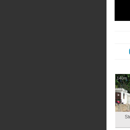
‏
140m