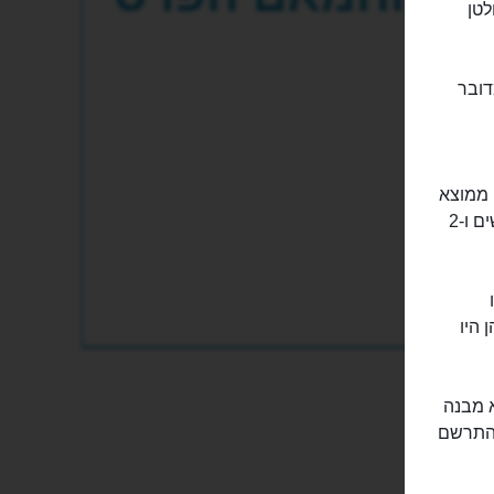
של הסולטן
בנה החמאם הפרסי (Hamamni Persian). מדובר
ייתה ממוצא
פרסי וקראו לה שחרזדה. בעקבותיה הצטרפו להרמון של הסולטן עוד 75 פילגשים ו-2
 היו
 מבנה
להתרשם