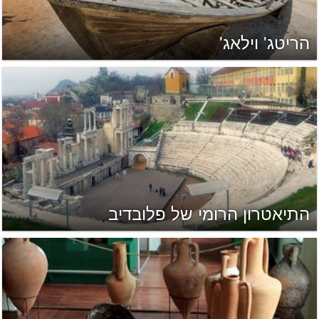
הריטג' וילאג'
התיאטרון הרומי של פלובדיב