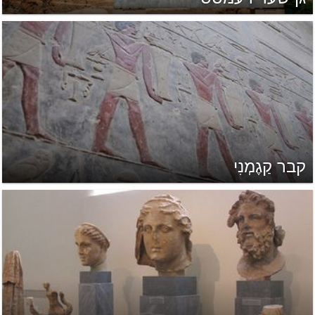
קבר קַגֶמְנִי