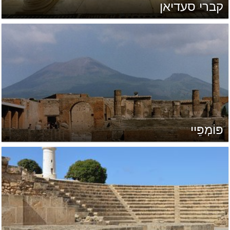
קברי סעדיאן
פּוֹמְפֵּיי