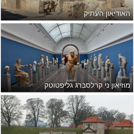
האודיאון העתיק
מוזיאון ני קרלסברג גליפטוטק