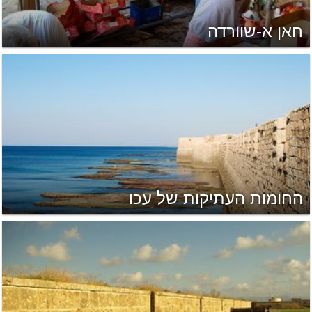
חאן א-שוורדה
החומות העתיקות של עכו