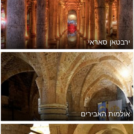
ירבטאן סאראי
אולמות האבירים