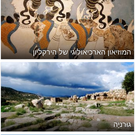
המוזיאון הארכיאולוגי של הירקליון
גוּרניָה