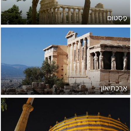
פֶּסְטוּם
אֶרֶֶכְתֵיאוֹן