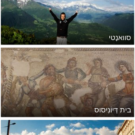
סוואנֶטי
בית דְּיוֹנִיסוס