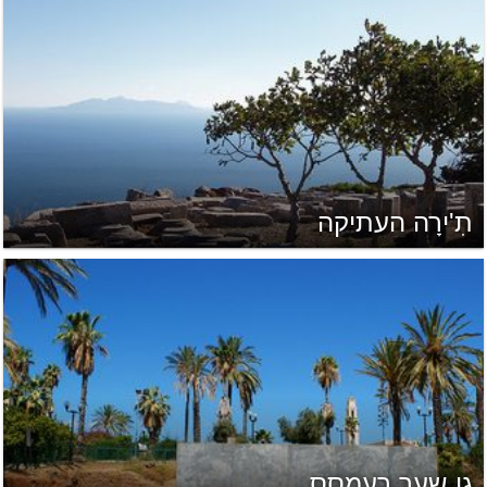
תִ'ירָה העתיקה
גן שער רעמסס