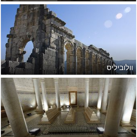
וולוביליס