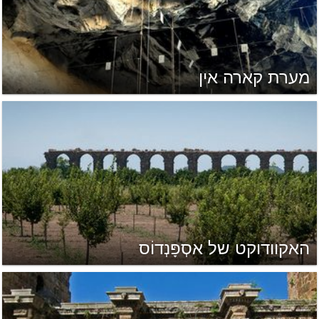
מערת קארה אין
האקוודוקט של אסְפָּנְדוֹס