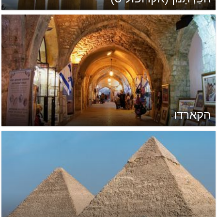
הקארדו