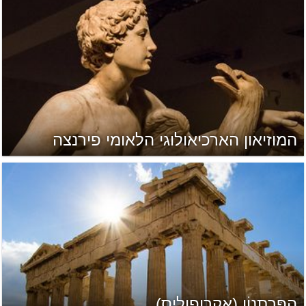
המוזיאון הארכיאולוגי הלאומי פירנצה
הפַּרְתֵנוֹן (אקרופוליס)