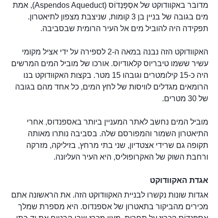
מדובר באקוודוקט של אסְפָּנְדוֹס (Aspendos Aqueduct), אמת
מים בגובה של בניין בן 3 קומות, שניצבת מצפון לתיאטרון.
תפקידה היה להוביל מים אל העיר הרומית שבסביבה.
האקוודוקט הזה נבנה במאה ה-2 לספירה על ידי אציל מקומי
עשיר ששמו טיבריוס קלאודיוס. אורכו של מוביל המים המרשים
היה כ-15 קילומטרים וגובהו 15 מטר. בקצות האקוודוקט בנו
הרומאים מגדלים לוויסות של לחץ המים, כל אחד מהם בגובה
של 30 מטרים.
מוביל המים נחשב לאתר המעניין ביותר באספנדוס, אחרי
התיאטרון השמור והמפורסם שלה. בסביבה נותרו מאותה
תקופה גם שרידי אצטדיון, שני בתי מרחץ, בזיליקה, מזרקה
ורחבת השוק של האקרופוליס, היא העיר העליונה.
אגדת האקוודוקט
אגדות שונות נקשרו לבניית האקוודוקט הזה. את הראשונה אתם
מכירים מהביקור בתאטרון של אספנדוס. היא מספרת שמלך