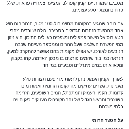
מסביבו שמורת יער קניון קופרלו, המציעה צמחייה פראית, שלל
פרחים ומצוקי סלע עצומים.
עם רוחב שמגיע במקומות מסוימים ל-100 מטר, הנהר הזה הוא
אחד מחמשת הנהרות הגדולים בסביבה. כולם שיורדים מהרי
הטאורוס אל מישור פמפיליה ונשפכים כאן לים התיכון. הוא ניזון
ממי הפשרת השלגים שעל ההרים וממספר מעיינות שכבה
הנובעים לאורכו. יש אפילו מקומות בהם אפשר להתקרב למעין,
הנראה כמו בור שהמים פורצים בו מבטן האדמה. קחו בקבוק
ומלאו אותו במים מינרליים וטבעיים במיוחד.
לאורך הקניון העמוק ניתן לראות מדי פעם תצורות סלע
מעניינות, גשרים עתיקים מהתקופה הרומית ואמות מים
קדומות. הקניון העמוק והמתפתל, המים השופעים, הזרימה
השוצפת והרעש הגדול של נהר הקופרולו מעניקים כאן חוויה
בלתי נשכחת.
על הגשר הרומי