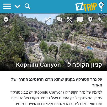
EZTrip
קניון הקופרולו - Köprülü Canyon
על נהר הטורקיז בקניון שהוא מרכז הרפטינג ההררי של
האזור
למימיו של נהר הקופרולו (Köprülü Canyon) יש צבע טורקיז
עמוק, המצטרף לירק העצים שעל גדותיו. מקורו של הטורקיז
הזה הוא במינרלים, כמו מגנזיום וקלציום המצויים במימיו.