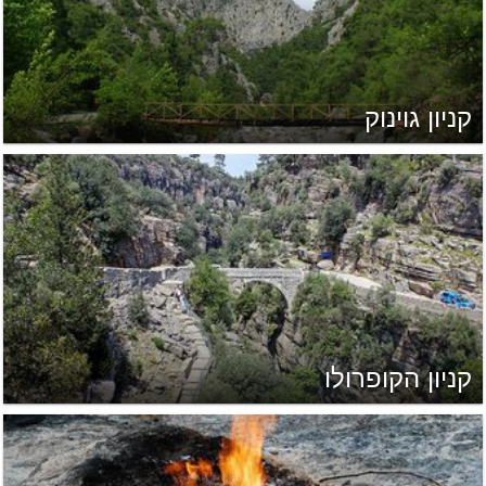
קניון גוינוק
קניון הקופרולו