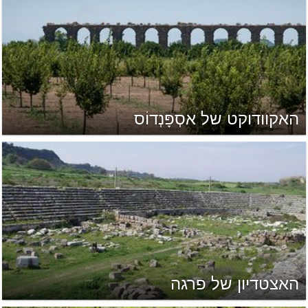
האקוודוקט של אסְפָּנְדוֹס
האצטדיון של פרגה