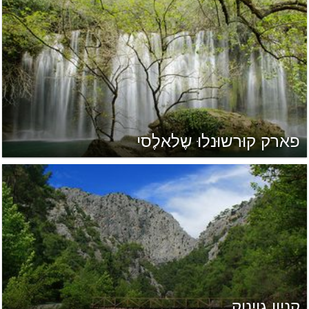
פארק קוּרשוּנלוּ שֶלאלֶסי
קניון גוינוק