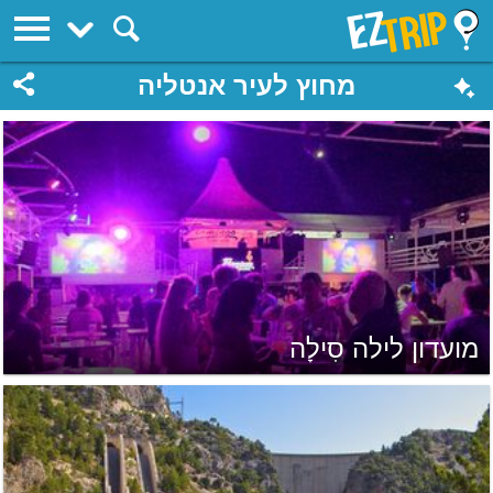
EZTrip
מחוץ לעיר אנטליה
מועדון לילה סִילָה