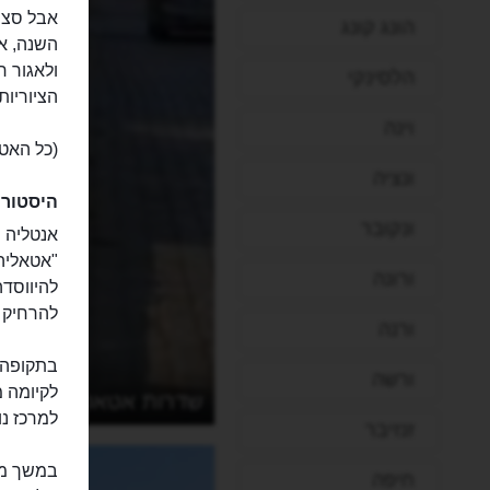
אבל סצנת
הונג קונג
השנה, אל
ולאגור ח
הלסינקי
הציוריו
וינה
(כל האט
ונציה
היסטורי
ונקובר
"אטאליה
ורונה
להיווסד
להרחיק 
ורנה
בתקופה 
ורשה
שדרות אטאטורק
למרכז נו
זנזיבר
במשך מא
חיפה