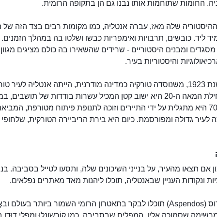
ה. החומות שתוחמות אותו נבנו גם הן בתקופה הרומית.
היסטוריה שלה מאז, עברה אנטליה, כמו מקומות רבים בצד הזה של ה
מיד ליד. כובשים, תרבויות ואימפריות כבשו ושלטו בה במהלך הזמנים. 
מסגדים ומבנים היסטוריים - שרידים שהשאירו בה כולם מציגים מגוון
רכיאולוגיות והיסטוריות בעיר.
החל משנת 1923, משנוסדה טורקיה כמדינה מודרנית, הייתה אנטליה לעיר טו
אם בתחילת המאה ה-20 היא ישוב קטן המכיל עשרות בודדות של תושבים, 
שנות ה-70 היא מתגלית על ידי התיירים וזוכה לתנופת פיתוח מטורפת, המביא
לעיר גדולה ומפורסמת. כיום היא בירת הריביירה הטורקית, שלחופי 
ן אם תצאו מהעיר, על בנייני השיכונים שלה, ותסעו לטייל בסביבה. בנ
ת ונקודות העניין שבאנטליה, תוכלו ליהנות מאד מאתרים נפלאים.
באספנדוס (Aspendos) תוכלו לבקר בתאטרון הרומי השמור ביותר בעולם וב
שימה שסמוכה אליו. המפלים שבסביבה, כמו קוֹרְשֻונלוּ ומפלי דוּדֶן בָּ