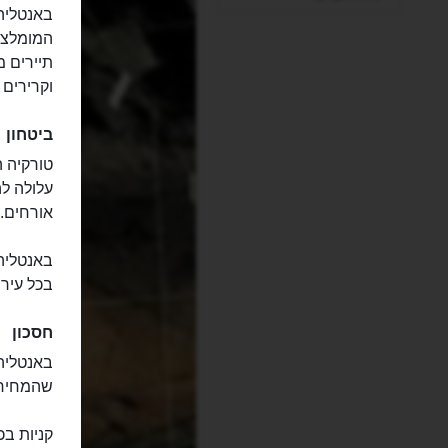
באנטליה,
המומלצים
תיירים מ
וקרירים 
ביטחון
טורקיה ה
עלולה לה
אורחים.
באנטליה 
בכל עיר 
חסכון
באנטליה 
שהמחירים
קניות בכ