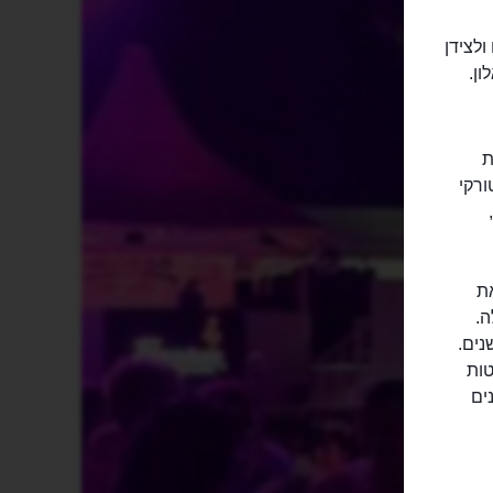
לצידן
ון.
ת
רקי
את
ה.
נים.
טות
ים