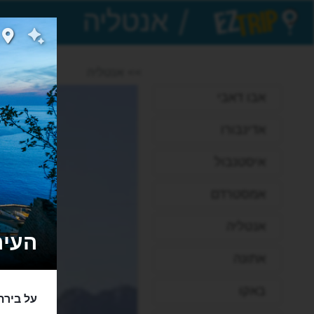
/
EZTrip
>> אנטליה
אבו דאבי
אדינבורו
איסטנבול
אמסטרדם
אנטליה
העיר א
אתונה
באקו
על בירת