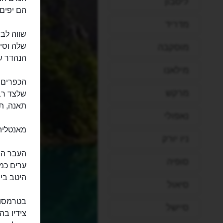
ליסבון
הם יפים 
מדריד
מוסקבה
הנהדר ש
מילאנו
הכפרים ש
מרקש
שלצד רב
תאנה, תו
נאפולי
מאנטליה 
ניו יורק
העבר המ
סופיה
ערים כמ
היטב בי
סיאול
בטרמסוס
סיישל
צידיו בה