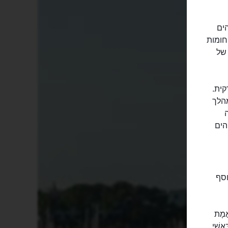
ים
חומות
 של
רקית.
במהלך
ה
הים
וסף
אֳמָת
אשׁי,