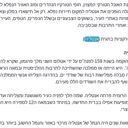
 האוכל הטורקי המצוין, חופי הטורקיז הנהדרים ומזג האוויר הנפלא ל
ה הופכים את אנטליה למקום תיירות נפלא. רק אל תישארו במלון וצאו
וויות באתרי העיר, בשווקים הצבעוניים ובשלל הכפרים, הנופים, העיירו
ת ואתרי התרבות שבסביבה.
רקציות בתגית
אנטליה
)
ה
אנטליה הוקמה בשנת 159 לפנה"ס על ידי אטלוס השני מלך פרגמון, שקרא 
". היא הייתה אז ממלכה שהשתייכה לתרבות ההלניסטית ובמאה הרא
ה סבלה מפלישות רבות של שודדי ים. בהדרגה הצליחו אנשי הממלכה
ואף להבריח את השודדים הללו מעירם.
הרומית פרחה אנטליה. שמה הלך לפניה כעיר משגשגת ומצליחה ועדו
לקיומה מופיעות אפילו בברית החדשה, במיוחד כשבמאה ה12 
פארק אקטור
צרי.
ות שנים היה הנמל של אנטליה מרכזי באזור והנמל החשוב ביותר בד