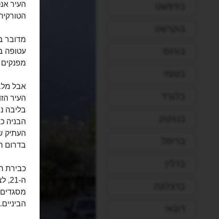
העיר אנט
בודפשט
הטורקית 
בוקרשט
מדובר בע
בורגס
עטופה בר
מפנקים 
בטומי
אבל מלבד
בלגרד
העיר הז
בליבה נמ
בנגקוק
הבניה כא
העתיק ש
בריסל
בדרום תו
ברלין
כבירת הת
ה-21
ברצלונה
מסגדים ע
הביניים.
דובאי