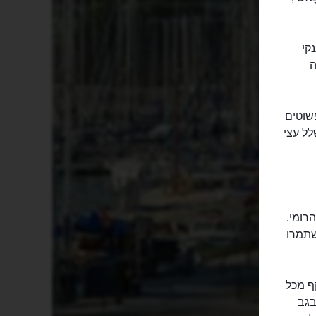
דיון הענקי
ה
שוטים
ל עצי
רומי.
שתמרו
ף מכל
בגב