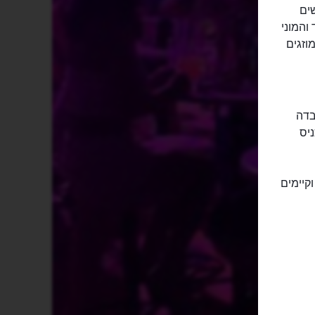
שים
והמוני
וזגים
בדה
יס
קיימים