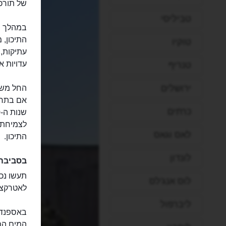
של תורכי
טביליסי
במהלך ה
התיכון, 
טוקיו
עתיקות, 
עדויות א
טנריף
ירושלים
כרתים
לצמיחתה 
לאס וגאס
התיכון.
לונדון
בסביבה
תעשו נכו
לוס אנג'לס
לאטרקציו
ליברפול
המים המר