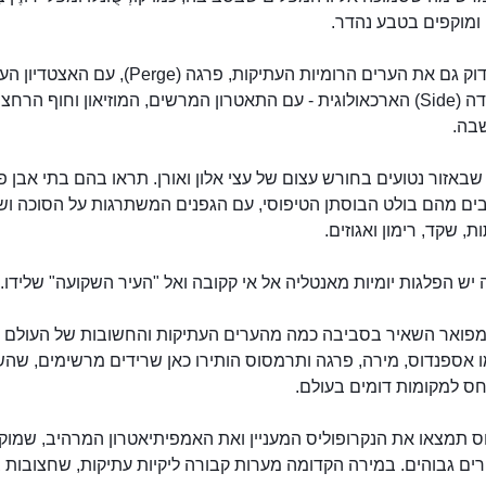
ומוקפים בטבע נהדר.
שווה לבדוק גם את הערים הרומיות העתיקות, פרגה (Perge), עם האצט
אנטליה
שלה וסידה (Side) הארכאולוגית - עם התאטרון המרשים, המוזיאון וחוף הרחצ
בה.
באזור נטועים בחורש עצום של עצי אלון ואורן. תראו בהם בתי אבן פ
ים מהם בולט הבוסתן הטיפוסי, עם הגפנים המשתרגות על הסוכה ושל
ת, שקד, רימון ואגוזים.
יש הפלגות יומיות מאנטליה אל אי קקובה ואל "העיר השקועה" שלידו.
פואר השאיר בסביבה כמה מהערים העתיקות והחשובות של העולם ה
ו אספנדוס, מירה, פרגה ותרמסוס הותירו כאן שרידים מרשימים, שה
חס למקומות דומים בעולם.
 תמצאו את הנקרופוליס המעניין ואת האמפיתיאטרון המרהיב, שמוק
רים גבוהים. במירה הקדומה מערות קבורה ליקיות עתיקות, שחצובות 