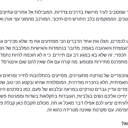
 שמסביב לעיר מרושת בדרכים צדדיות, המובילות אל אתרים עתיקים ו
נים, הממוקמים בלב החורש הים-תיכוני, המורכב מהמוני עצי אורן ואל
 לכפרים, תגלו את אחד הדברים הכי מפתיעים את מי שלא מכירים א
העממית והאהובה באמת. מדובר בנחמדות והאישיות המלבבת של הטו
הכפרי, זה שלא בא במגע רב עם תיירים. כי זו לא חוכמה להיות נחמד,
תפרנס מתיירות ומנופש. מה קורה עם אלו שאין להם שום אינטרס?
שהכפריים של טורקיה מתעניינים, מסייעים בהתלהבות לתייר ומראים 
האמיתית, הלא בהכרח מודרנית, המוסלמית שהיא ובקטע הכי טוב של
רים עדיין גברים טורקיים במראה ובלבוש של פעם, כמו בסרטים היש
חייכו אליכם נשים בגלביות, העובדות בחקלאות בשדות ומפגינות פש
עיתים יציעו לכם אפילו דבר מאכל או תה. מכולם תקבלו כאן קבלת פנ
מימה, עם סקרנות שאינה מטרידה כהוא זה.
א?