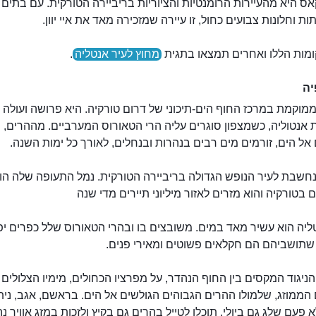
ס היא מהעיירות הרומנטיות והציוריות בריביירה הטורקית. עם בתים 
ות וחלונות צבועים כחול, זו עיירה שמזכירה מאד את איי יוון.
מות הללו ואחרים תמצאו בתגית
מחוץ לעיר אנטליה
.
יה
מוקמת במרכז החוף הים-תיכוני של דרום טורקיה. היא פרושה ועולה 
אנטוליה, כשמצפון סוגרים עליה הרי הטאורוס המערביים. מההרים,
אל הים, זורמים מים רבים בנהרות ובנחלים, לאורך כל ימות השנה.
נחשבת לעיר הנופש הגדולה בריביירה הטורקית. נמל התעופה שלה הו
 בטורקיה והוא מזרים לאזור מיליוני תיירים מדי שנה
ליה הוא עשיר מאד במים. משובצים בו ובהרי הטאורוס שלל כפרים יפ
 שתושביהם הם חקלאים פשוטים ומאירי פנים.
הניגוד המקסים בין החוף הנהדר, על מפרציו הכחולים, מימיו הצלולים
הממוזג, שלמולו ההרים הגבוהים הגולשים אל הים. בראשם, אגב, נית
 פעם שלג גם ביולי. תוכלו לטייל בהרים גם בקיץ ולזכות במזג אוויר נ