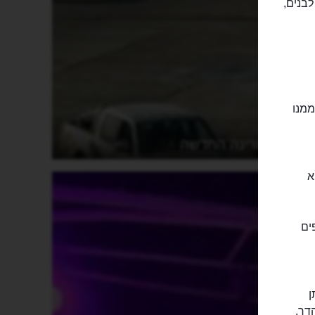
לבנים,
ממנו
המרינה החדשה
א
ים
ן
הדר.