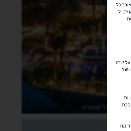
אורך כל
 לטייל
ת
לה על שמו
שונה
יות
לספירה היא הופכת
העיר אנטליה
רומה