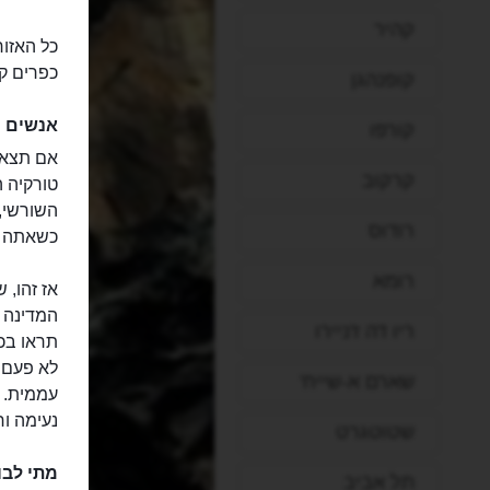
קהיר
כל האזור
כפרים קט
קופנהגן
אנשים
קורפו
אם תצאו
קרקוב
טורקיה 
השורשי, 
רודוס
כשאתה מ
רומא
אז זהו, 
המדינה 
ריו דה ז'ניירו
תראו בכפ
לא פעם י
שארם א-שייח'
עממית. ל
נעימה וח
שטוטגרט
מתי לבו
תל אביב