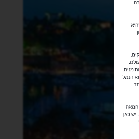
רה
היא
ים,
ולם.
ת'מנית.
וא הנמל
תר
 המאה
 יש כאן