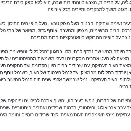
ליה, על הריחות, הצבעים והתיירות שבה, היא ללא ספק בירת הריביי
ומגנט מושך למבקרים ותיירים מכל אירופה.
יר נעימה ועתיקה, הבנויה מעל מצוק טבעי, מעל חופי הים התיכון, כש
כסי הרים מרשימים, מצפון וממערב. אוסף גדול ומפואר של בתי מלון
ניצב על חופיה המבוקשים ואטרקציות רבות מסביבם.
 היותה ממש שם נרדף לבתי מלון בסגנון "הכל כלול" ונופשונים מפנק
ו מציעה לא מעט אתרים מסקרנים ובעלי משמעות מההיסטוריה של הע
צאת העיר העתיקה, עם שרידים רבים מיוון הקדומה ועד התקופה העו
ן יורדת בתלילות מהמצוק ועד לנמל היכטות של העיר, כשנמל נוסף ה
לחופי העיר העתיקה - נמל שבמשך אלפי שנים היה הנמל החשוב ביו
רכיה.
יירות של הדרום, נופש בעיר הזו, יחשוף אתכם לבילויים ופינוקים של
, לצד עבר ארכיאולוגי והיסטורי, בדמות שרידים ואתרים היסטוריים שונים.
תיקים מימי האימפריה העות'מאנית, לצד שרידים רומיים וחומה מימי