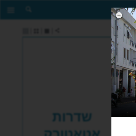
שדרות
אטאטורק