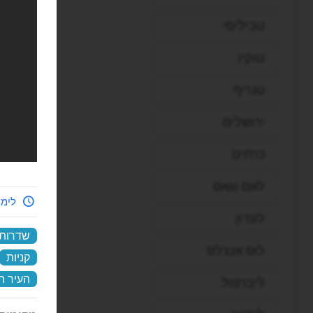
טביליסי
טוקיו
טנריף
ירושלים
כרתים
לאס וגאס
לימי
לונדון
שדרות 
לוס אנג'לס
קניות
העיר ה
ליברפול