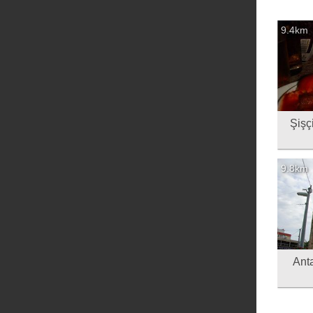
9.4km
Şişçi Ra
9.8km