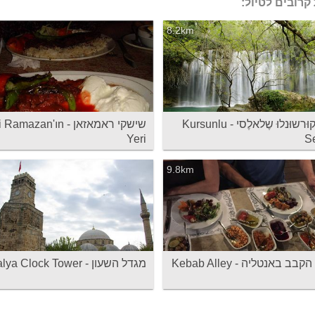
קרובים לטיול:
8.2km
פארק קוּרשוּנלוּ שֶלאלֶסי - Kursunlu
שישקי ראמאזאן - mazan'ın
Yeri
Se
9.8km
 באנטליה - Kebab Alley
מגדל השעון - Antalya Clock Tower