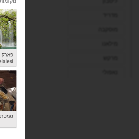
ליסבון
מקומות 
מדריד
מוסקבה
מילאנו
מרקש
lalesi
נאפולי
ניו יורק
סופיה
סיאול
סמטת הקבב
סיישל