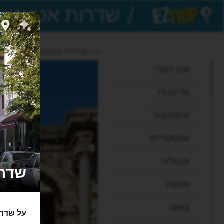
/
EZTrip
>> שדרות אטאטורק
אבו דאבי
אדינבורו
איסטנבול
אמסטרדם
אנטליה
שדרות א
אתונה
באקו
על שדרו