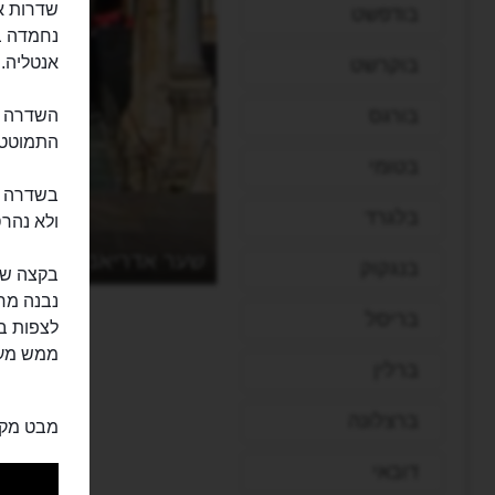
בודפשט
נחמדה בא
אנטליה. 
בוקרשט
בורגס
השדרה מ
התמוטטו
בטומי
בשדרה ת
בלגרד
ולא נהרס
שער אדריאנוס
בנגקוק
נבנה מחד
בריסל
לצפות בש
ממש מעל
ברלין
ברצלונה
מבט מקר
דובאי