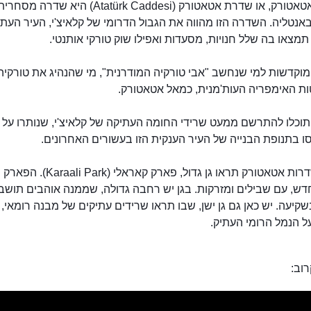
שדרות אטאטורק, או שדרת אטאטורק (Atatürk Caddesi) היא שדרה מסחרי
נטליה. השדרה הזו מהווה את הגבול הדרומי של קלאיצ'י, העיר העת
תמצאו בה שלל חנויות, מסעדות ואפילו שוק טורקי אותנטי.
וקדשות למי שנחשב "אבי טורקיה המודרנית", מי שהנהיג את טורקיה
ת האימפריה העות'מנית, כמאל אטאטורק.
וכלו להתרשם ממעט שרידי החומה העתיקה של קלאיצ'י, שנותרו על
ו בתנופת הבנייה של העיר הענקית הזו בעשורים האחרונים.
שדרות אטאטורק
בקצה שדרות אטאטורק תראו גן גדול, פארק קאראלי (i Park
ש, עם שבילים ומזרקות. בגן יש רחבה גדולה, שממנה אוהבים תושבי
קיעה. יש כאן גם גן ישן, שבו תראו שרידים עתיקים של מבנה רומאי, 
 הנמל הרומי העתיק.
וב: