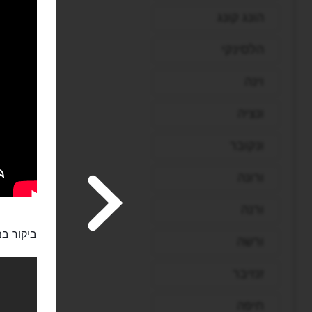
הונג קונג
הלסינקי
וינה
ונציה
ונקובר
ורונה
ורנה
ביקור במ
ורשה
זנזיבר
חיפה