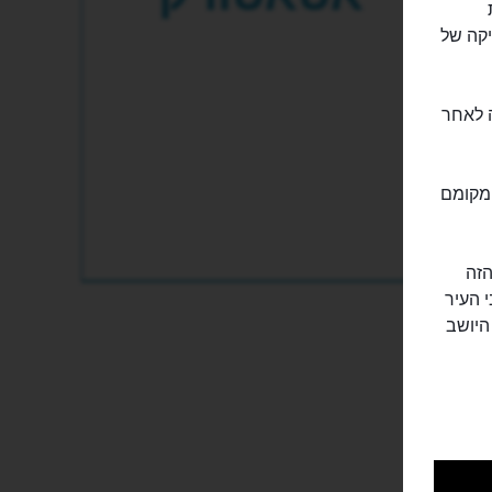
ת
יקה של
 לאחר
 מקומם
Karaal). הפארק הזה
 העיר
היושב