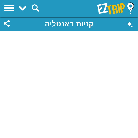
EZTrip
קניות באנטליה
שדרות אטאטורק