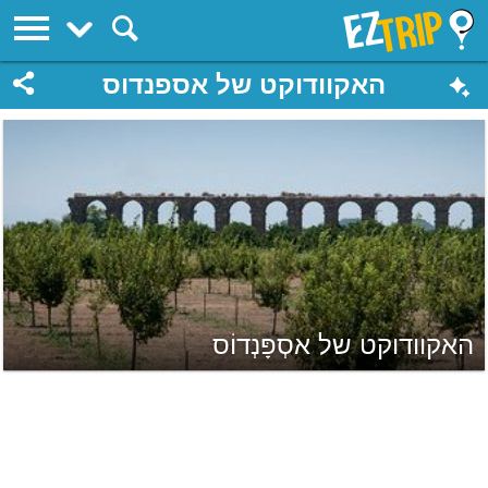
EZTrip
האקוודוקט של אספנדוס
האקוודוקט של אסְפָּנְדוֹס