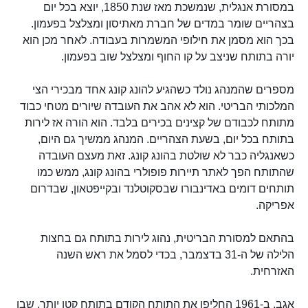
במסורת אנגלית, שנמשכת מאז שנת 1850, יוצא בכל יום
בצהריים שומר במדים של חברת מאתיסון ומצלצל בפעמון.
בכך הוא מסמן את חילופי המשמרות בעבודה. לאחר מכן הוא
יורה בתותח שניצב על קו החוף ומצלצל שוב בפעמון.
מספרים שהמנהג נולד כשהגיע להונג קונג אחד מבכירי הצי
המלכותי הבריטי. הוא לא אהב את העובדה שיורים מטחי כבוד
מתותח לכבודם של קצינים בכירים בלבד. הוא הורה אז לירות
בתותח בכל יום, בשעת הצהריים. המנהג ממשיך גם היום,
כשאנגליה כבר לא שולטת בהונג קונג. זאת מעצם העובדה
שהתותח הפך לאתר תיירות פופולרי בהונג קונג, ממש כמו
תותחים דומים באדינבורו שבסקוטלנד ובקייפטאון, שבדרום
אפריקה.
בהתאם למסורת הבריטית, נהוג לירות בתותח גם בחצות
הלילה של ה-31 בדצמבר, בכדי לסמל את ראש השנה
האזרחית.
אגב, ב-1961 החליפו את התותח הקודם בתותח קטן יותר, שבו