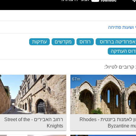
 ושעות פתיחה
פרודיטה ברודוס
‏
רודוס
‏
מקדשים
‏
עתיקות
‏
ודוס העתיקה
‏
קרובים לטיול:
67m
המוזיאון לאמנות ביזנטית - Rhodes
רחוב האבירים - Street of the
Knights
Byzantine 