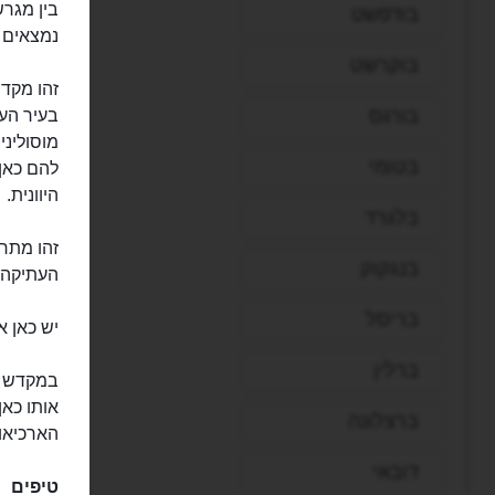
בין מגרש
בודפשט
נמצאים שרידי מקדש 
בוקרשט
בורגס
בעיר העת
בטומי
להם כאן 
היוונית.
בלגרד
זהו מתחם
בנגקוק
העתיקה ב
בריסל
יש כאן א
ברלין
במקדש הת
אותו כאן
ברצלונה
הארכיאו
דובאי
טיפים