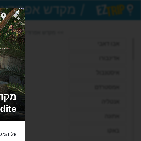
/
EZTrip
>> מקדש אפרודיטה ברודוס
אבו דאבי
אדינבורו
איסטנבול
אמסטרדם
אנטליה
dite
אתונה
באקו
על המקד