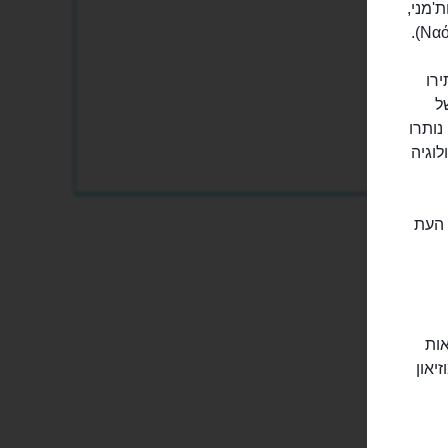
'מני,
ותירו
ל
ני, לצד אדריכלות ומבנים ביזאנטיים, ונציאניים ואיטלקיים מהמאה ה-20, נותרו
וגיה
 העת
אות
יאון