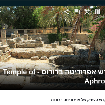
מקדש אפרודיטה ברודוס - Temple of
Aphro
ש העתיק של אפרודיטה ברודוס