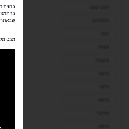
בחזית ה
הונג קונג
בהתמצאו
הלסינקי
שבאתר.
וינה
מבט מקר
ונציה
ונקובר
ורונה
ורנה
ורשה
זנזיבר
חיפה