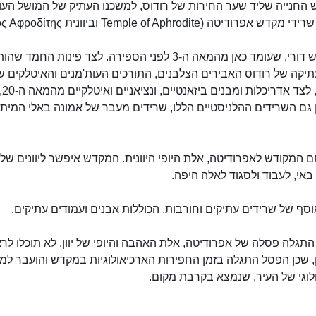
 החנייה שליד שער החירות של רודוס, למשכנו העתיק של המושל העות
אפרודיטה (Temple of Aphrodite וביוונית Ναός Αφροδίτης).
זהו מקדש דורי, שעומד כאן מהמאה ה-3 לפני הספירה. לצד פינות החמד שה
יקה של רודוס האבירים הצלבנים, התורכים העות'מנים והאיטלקים ש
מוסולי
גם השרידים ההלניסטיים הללו, שרידים מעבר של אמונה באלי המיתול
מקדש אפרודיטה ברודוס
 המקודש לאפרודיטה, אלת היופי היוונית. המקדש איפשר ליוונים של
אי, לעבוד ולסגוד לאלה היפה.
וסף של שרידים עתיקים וחורבות, הכוללות אבנים ועמודים עתיקים.
גלה פסלה של אפרודיטה, אלת האהבה והיופי של יוון. לא תוכלו לר
, שכן הפסל התגלה בזמן החפירות הארכיאולוגיות במקדש והועבר למוז
לוגי של העיר, שנמצא בקרבת מקום.