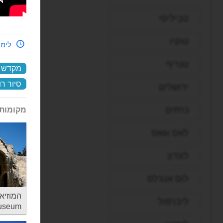
טביליסי
טוקיו
לימי
טנריף
מקדש א
סיור ר
ירושלים
כרתים
מקומות 
לאס וגאס
לונדון
לוס אנג'לס
ליברפול
museum