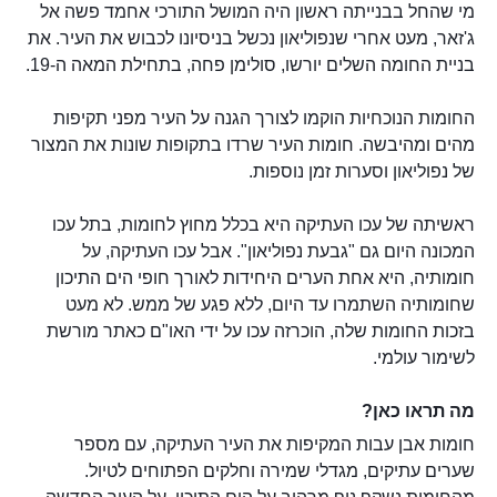
מי שהחל בבנייתה ראשון היה המושל התורכי אחמד פשה אל
ג'זאר, מעט אחרי שנפוליאון נכשל בניסיונו לכבוש את העיר. את
בניית החומה השלים יורשו, סולימן פחה, בתחילת המאה ה-19.
החומות הנוכחיות הוקמו לצורך הגנה על העיר מפני תקיפות
מהים ומהיבשה. חומות העיר שרדו בתקופות שונות את המצור
של נפוליאון וסערות זמן נוספות.
ראשיתה של עכו העתיקה היא בכלל מחוץ לחומות, בתל עכו
המכונה היום גם "גבעת נפוליאון". אבל עכו העתיקה, על
חומותיה, היא אחת הערים היחידות לאורך חופי הים התיכון
שחומותיה השתמרו עד היום, ללא פגע של ממש. לא מעט
בזכות החומות שלה, הוכרזה עכו על ידי האו"ם כאתר מורשת
לשימור עולמי.
מה תראו כאן?
חומות אבן עבות המקיפות את העיר העתיקה, עם מספר
שערים עתיקים, מגדלי שמירה וחלקים הפתוחים לטיול.