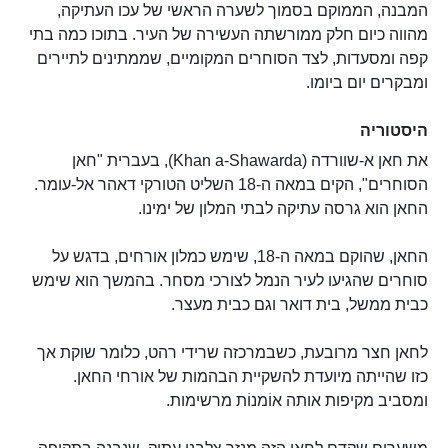
המבנה, הממוקם בסמוך לשערה הראשי של עכו העתיקה,
מהווה כיום חלק ממורשתה העשירה של העיר. בתוכו כמה בתי
קפה ומסעדות, לצד הסוחרים המקומיים, שממתינים לתיירים
ומבקרים יום ביומו.
היסטוריה
את חאן א-שוורדה (Khan a-Shawarda), בעברית "חאן
הסוחרים", הקים במאה ה-18 השליט הטורקי דאהר אל-עומר.
החאן הוא גרסה עתיקה לבתי המלון של ימינו.
החאן, שהוקם במאה ה-18, שימש כמלון אורחים, בדגש על
סוחרים שהגיעו לעיר הנמל לצורכי מסחר. בהמשך הוא שימש
כבית ממשל, בית דואר וגם כבית מעצר.
לחאן חצר מרובעת, כשבמרכזה שרידי רהט, כלומר שוקת אך
כזו שהייתה מיועדת להשקיית הבהמות של אורחי החאן.
ומסביב מקיפות אותה אוֹמנוֹת מרשימות.