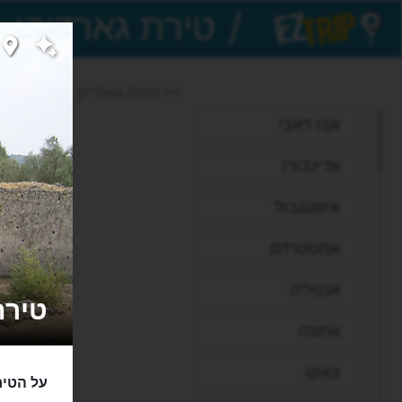
/
EZTrip
>> טירת גארדיקי
אבו דאבי
אדינבורו
איסטנבול
אמסטרדם
אנטליה
טירת גַּא
אתונה
באקו
על הטיר