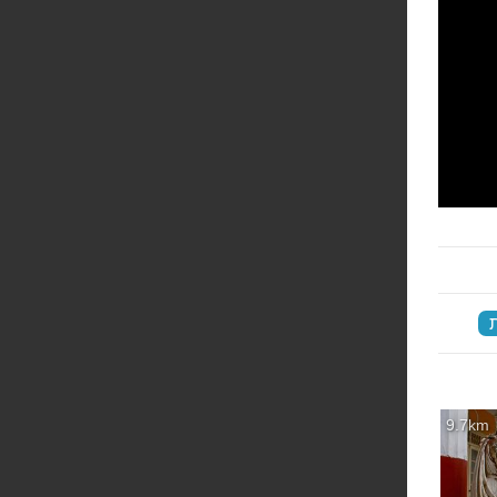
‏
9.7km