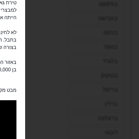
בודפשט
למבצרי ימ
הייתה א
בוקרשט
בורגס
לא לחינם
בתבל. הב
בטומי
בצורה של מתומן, בעל
בלגרד
באזור הט
בן 20,000 שנה. בין הממצאים שנחפרו ממנו היו כלי אבן ועצמות בעלי חיים.
בנגקוק
בריסל
מבט מקר
ברלין
ברצלונה
דובאי