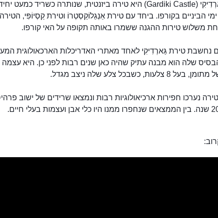
טירת גַּארְדִיקִי (Gardiki Castle) היא טירה ביזנטית, שנותרה כשריד כמעט יחיד
י הביניים בקורפו. ביחד עם טירת אַנְגֵלוֹקַסְטְרוֹ וטירת קַסְיוֹפִּי, הטירה 
חת משלוש טירות ההגנה ששמרו באותה תקופה על האי קורפו.
טירת גַּארְדִיקִי
 נחשבת טירת גַּארְדִיקִי לאחד מאתרי האדריכלות הארכאולוגית המעני
סיס שלה הוא מבנה עתיק שהיה כאן שנים רבות לפני כן. היא עצמה ב
 8 צלעות, כשבכל צלע שלה ניצב מגדל.
ירה נערכו חפירות ארכיאולוגיות רבות ונמצאו שרידים של ישוב פרהיס
וב: