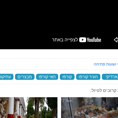
 ושעות פתיחה
ארדיקי
‏
העיר קורפו
‏
קורפו
‏
האי קורפו
‏
מבצרים
‏
עתיקות
קרובים לטיול:
7.9km