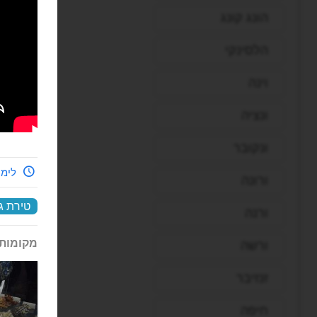
הונג קונג
הלסינקי
וינה
ונציה
ונקובר
לימי
ורונה
טירת ג
ורנה
מקומות 
ורשה
זנזיבר
חיפה