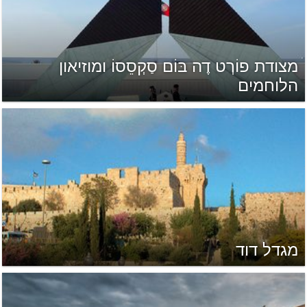
מצודת פוֹרְט דֶה בּוֹם סַקְסֵסוֹ ומוזיאון
הלוחמים
מגדל דוד