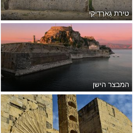
טירת גַּארְדִיקִי
המבצר הישן