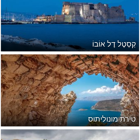
קַסְטֶל דֶל אוֹבוֹ
טירת מונוליתוס