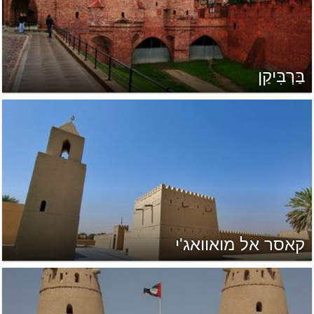
בַּרְבִּיקַן
קאסר אל מואוואג'י