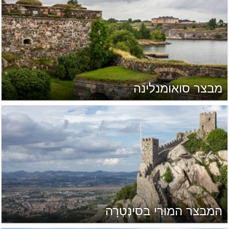
מבצר סואומנלינה
המבצר המוּרִי בסִינְטְרָה