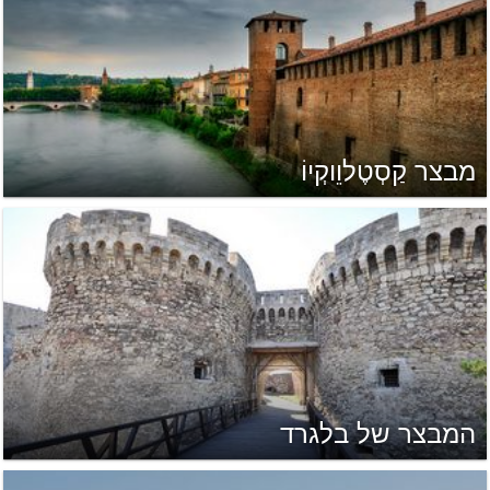
מבצר קַסְטֶלוֵוקְיוֹ
המבצר של בלגרד