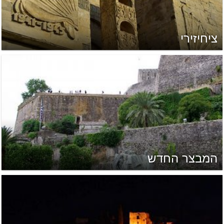
ציחיזירי
המבצר החדש