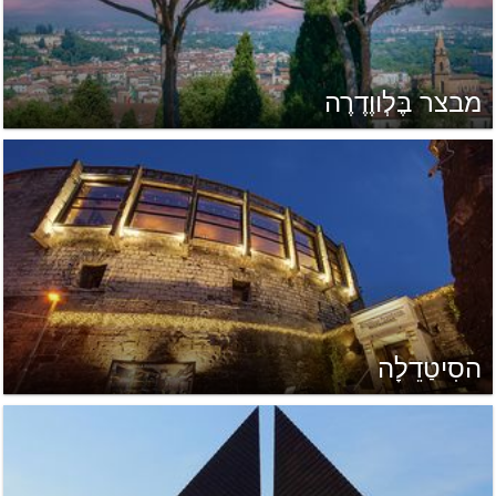
מבצר בֶּלְווֶדֶרֶה
הסִיטַדֵלָה