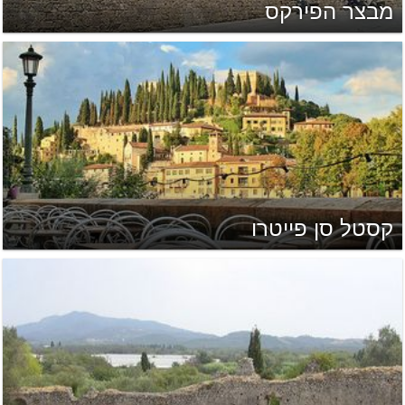
מבצר הפירקס
קסטל סן פייטרו