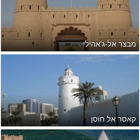
מבצר אל-ג'אהילי
קאסר אל חוסן