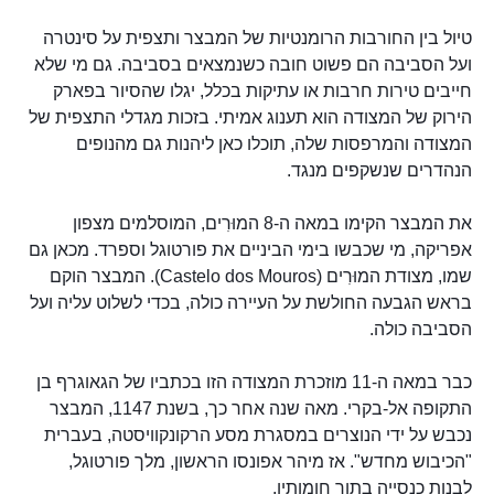
טיול בין החורבות הרומנטיות של המבצר ותצפית על סינטרה
ועל הסביבה הם פשוט חובה כשנמצאים בסביבה. גם מי שלא
חייבים טירות חרבות או עתיקות בכלל, יגלו שהסיור בפארק
הירוק של המצודה הוא תענוג אמיתי. בזכות מגדלי התצפית של
המצודה והמרפסות שלה, תוכלו כאן ליהנות גם מהנופים
הנהדרים שנשקפים מנגד.
את המבצר הקימו במאה ה-8 המוּרִים, המוסלמים מצפון
אפריקה, מי שכבשו בימי הביניים את פורטוגל וספרד. מכאן גם
שמו, מצודת המוּרִים (Castelo dos Mouros). המבצר הוקם
בראש הגבעה החולשת על העיירה כולה, בכדי לשלוט עליה ועל
הסביבה כולה.
כבר במאה ה-11 מוזכרת המצודה הזו בכתביו של הגאוגרף בן
התקופה אל-בקרי. מאה שנה אחר כך, בשנת 1147, המבצר
נכבש על ידי הנוצרים במסגרת מסע הרקונקוויסטה, בעברית
"הכיבוש מחדש". אז מיהר אפונסו הראשון, מלך פורטוגל,
לבנות כנסייה בתוך חומותיו.