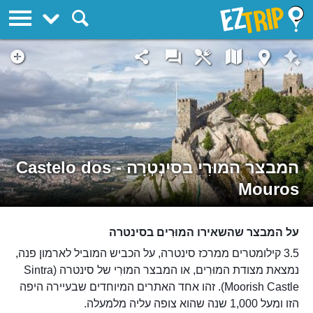
EZTrip
המבצר המוּרִי בסִינְטְרָה - Castelo dos
Mouros
על המבצר שהשאירו המוּרִים בסינטרה
3.5 קילומטרים ממרכז סינטרה, על הכביש המוביל לארמון פנה,
נמצאת מצודת המוּרִים, או המבצר המוּרִי של סינטרה (Sintra
Moorish Castle). זהו אחד האתרים המיוחדים שבעיירה היפה
הזו ומעל 1,000 שנה שהוא צופה עליה מלמעלה.