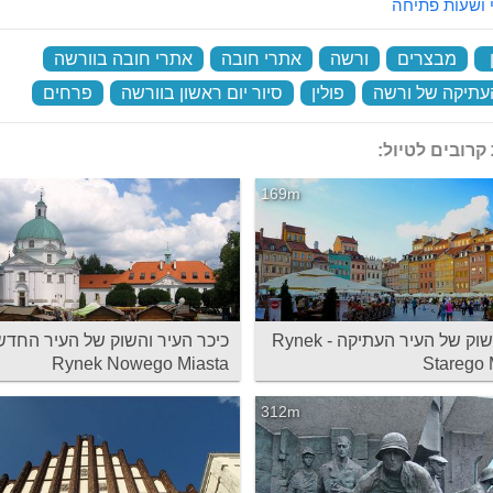
 ושעות פתיחה
‏
מבצרים
‏
ורשה
‏
אתרי חובה
‏
אתרי חובה בוורשה
‏
עתיקה של ורשה
‏
פולין
‏
סיור יום ראשון בוורשה
‏
פרחים
‏
קרובים לטיול:
169m
כיכר השוק של העיר העתיקה - Rynek
כיכר העיר והשוק של העיר החדש
Rynek Nowego Miasta
Starego 
312m