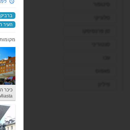
לימי
סינגפור
ברביקן
סלוניקי
העיר ה
סן פרנסיסקו
מקומות 
סנטוריני
עכו
פאפוס
פיליון
Miasta
פירנצה
פראג
פריז