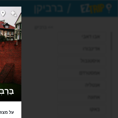
/
EZTrip
>> ברביקן
אבו דאבי
אדינבורו
איסטנבול
אמסטרדם
אנטליה
בַּרְבִּיקַן - i
אתונה
באקו
על מצוד