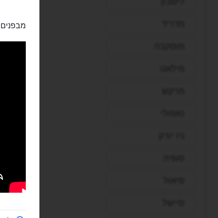
ליסבון
מדריד
מבפנים:
מוסקבה
מילאנו
מרקש
נאפולי
ניו יורק
סופיה
סיאול
סיישל