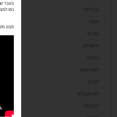
בעבר שמר
טביליסי
נסו למצ
טוקיו
מבט מקרוב
טנריף
ירושלים
כרתים
לאס וגאס
לונדון
לוס אנג'לס
ליברפול