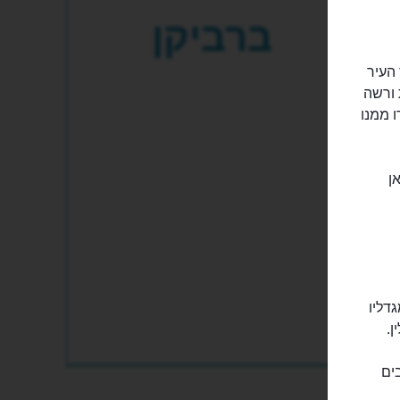
ברביקן
העיר
 ורשה
 ממנו
ן
מגדליו
ן.
בים