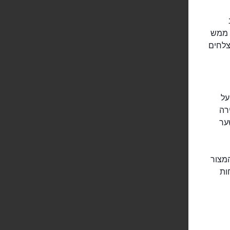
. ממש
צלחים
גן על
רה
ער
 המצור
ות