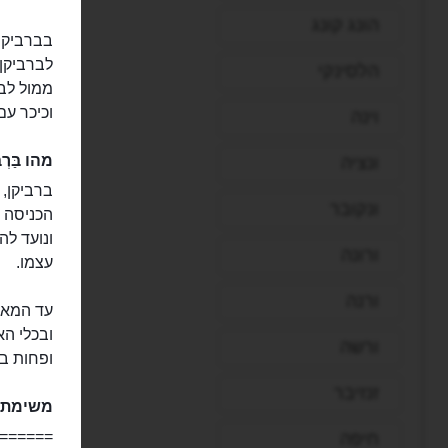
הונג קונג
בברביקן 
לברביקן 
הלסינקי
ממול לבר
וכיכר עם
וינה
מהו בַּרְב
ונציה
ונקובר
הכניסה א
ונועד לה
ורונה
עצמו.
ורנה
ובכלי הא
ורשה
ופחות בר
זנזיבר
משימת ב
======
חיפה