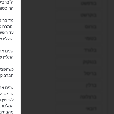
בודפשט
ההיסטורי
בוקרשט
מדובר ב
בורגס
ונותרה 
עד ראשי
בטומי
ושעליו 
בלגרד
שנים אח
התליין של הע
בנגקוק
כשהפציצ
בריסל
הברביקן
ברלין
שימשו לב
ברצלונה
לשיפוץ נע
המלכותי ה
דובאי
מהבתים 