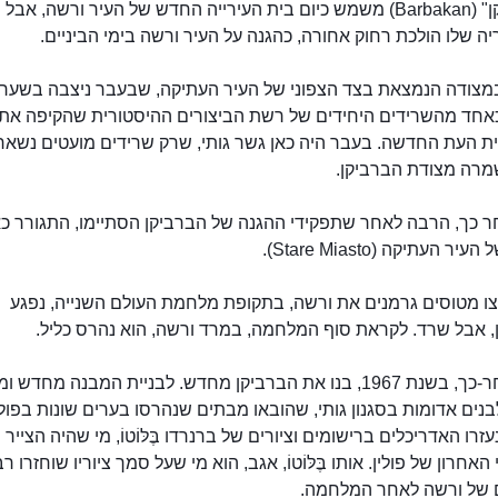
ה"בַּרְבִּיקַן" (Barbakan) משמש כיום בית העירייה החדש של העיר ורשה, אבל
ה שלו הולכת רחוק אחורה, כהגנה על העיר ורשה בימי הביניים.
מצודה הנמצאת בצד הצפוני של העיר העתיקה, שבעבר ניצבה בשער 
כאחד מהשרידים היחידים של רשת הביצורים ההיסטורית שהקיפה את
ת העת החדשה. בעבר היה כאן גשר גותי, שרק שרידים מועטים נשארו
שמרה מצודת הברביקן.
ר כך, הרבה לאחר שתפקידי ההגנה של הברביקן הסתיימו, התגורר כא
יר העתיקה (Stare Miasto).
ו מטוסים גרמנים את ורשה, בתקופת מלחמת העולם השנייה, נפגע
, אבל שרד. לקראת סוף המלחמה, במרד ורשה, הוא נהרס כליל.
שנים אחר-כך, בשנת 1967, בנו את הברביקן מחדש. לבניית המבנה מחדש ו
נים אדומות בסגנון גותי, שהובאו מבתים שנהרסו בערים שונות בפולי
בַּרְבִּיקַן
זרו האדריכלים ברישומים וציורים של ברנרדו בֶּלּוֹטוֹ, מי שהיה הצייר
אחרון של פולין. אותו בֶּלּוֹטוֹ, אגב, הוא מי שעל סמך ציוריו שוחזרו ר
של ורשה לאחר המלחמה.