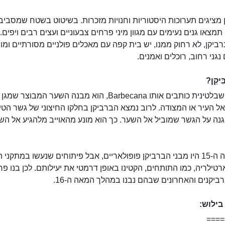
מציגים תערוכות היסטוריות וחנויות מזכרות. בשיטוט בשטח שמסביב
תמצאו גנים נעימים עם מגוון מיני פרחים צבעוניים ועצים רבים ויפים
ביקן, לא רחוק ממנו, יש בית קפה עם מאכלים פולניים מסורתיים ומו
 נגני רחוב, רוכלים ואמנים.
ִּיקַן?
ברביקן, שבלטינית כותבים אותו Barbecana, הוא מבנה השער המבוצר שמ
ל העיר או המצודה. לרוב נמצא הברביקן בחלקו החיצוני של גשר הטי
גנה על הגשר שמוביל אל השער. כך הוא מונע מהאוייב מלהגיע אל הש
עד המאה ה-15 היו מבני הברביקן פופולאריים, אבל פיתוחים שנעשו במתקני
רטילריה, כמו התותחים, הקטינו באופן דרמטי את יעילותם. לכן בנו פח
ביקנים והאחרונים שבהם נבנו במהלך המאה ה-16.
ילוש:
====