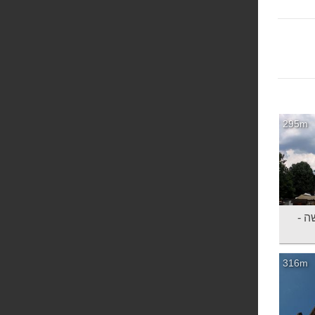
295m
ה -
316m