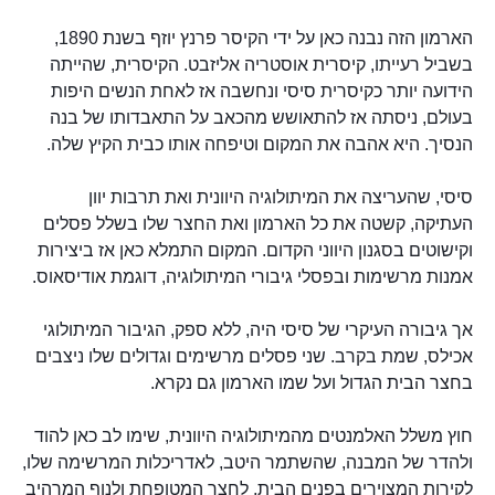
הארמון הזה נבנה כאן על ידי הקיסר פרנץ יוזף בשנת 1890,
בשביל רעייתו, קיסרית אוסטריה אליזבט. הקיסרית, שהייתה
הידועה יותר כקיסרית סיסי ונחשבה אז לאחת הנשים היפות
בעולם, ניסתה אז להתאושש מהכאב על התאבדותו של בנה
הנסיך. היא אהבה את המקום וטיפחה אותו כבית הקיץ שלה.
סיסי, שהעריצה את המיתולוגיה היוונית ואת תרבות יוון
העתיקה, קשטה את כל הארמון ואת החצר שלו בשלל פסלים
וקישוטים בסגנון היווני הקדום. המקום התמלא כאן אז ביצירות
אמנות מרשימות ובפסלי גיבורי המיתולוגיה, דוגמת אודיסאוס.
אך גיבורה העיקרי של סיסי היה, ללא ספק, הגיבור המיתולוגי
אכילס, שמת בקרב. שני פסלים מרשימים וגדולים שלו ניצבים
בחצר הבית הגדול ועל שמו הארמון גם נקרא.
חוץ משלל האלמנטים מהמיתולוגיה היוונית, שימו לב כאן להוד
ולהדר של המבנה, שהשתמר היטב, לאדריכלות המרשימה שלו,
לקירות המצוירים בפנים הבית, לחצר המטופחת ולנוף המרהיב