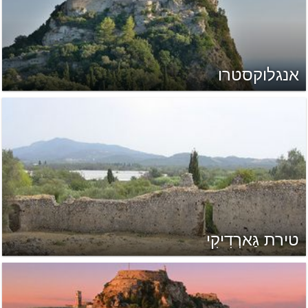
אנגלוקסטרו
טירת גַּארְדִיקִי