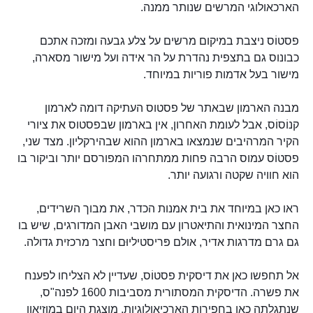
הארכאולוגי המרשים שנותר ממנה.
פסטוֹס ניצבת במיקום מרשים על צלע גבעה ומזכה אתכם
כבונוס גם בתצפית נהדרת על הר אידה ועל מישור מסארה,
מישור בעל אדמות פוריות במיוחד.
מבנה הארמון שבאתר של פסטוס העתיקה דומה לארמון
קנוֹסוֹס, אבל לעומת האחרון, אין בארמון שבפסטוס את ציורי
הקיר המרהיבים שנמצאו בארמון ההוא שבהירקליון. מצד שני,
פסטוֹס עמוס הרבה פחות ממתחרהו המפורסם יותר וביקור בו
הוא חוויה שקטה ורגועה יותר.
ראו כאן במיוחד את בית אמנות הכדר, את מבוך השרידים,
החצר המינואית והתיאטרון עם מושבי האבן המדורגים, שיש בו
גם גרם מדרגות אדיר, אולם פּריסטיליוּם וחצר מרכזית גדולה.
אל תחפשו כאן את דיסקית פסטוֹס, שעדיין לא הצליחו לפענח
את פשרה. הדיסקית המסתורית מסביבות 1600 לפנה"ס,
שנתגלתה כאן בחפירות הארכיאולוגיות, מוצגת היום במוזיאון