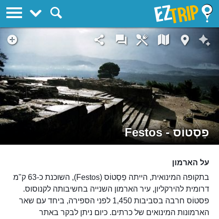
EZTrip
פֵסְטוֹס - Festos
על הארמון
בתקופה המינואית, הייתה פֵסְטוֹס (Festos), השוכנת כ-63 ק"מ
דרומית להירקליון, עיר הארמון השנייה בחשיבותה לקנוסוס.
פסטוֹס חרבה בסביבות 1,450 לפני הספירה, ביחד עם שאר
הארמונות המינואים של כרתים. כיום ניתן לבקר באתר