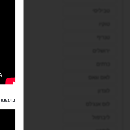
טביליסי
טוקיו
טנריף
ירושלים
כרתים
לאס וגאס
לונדון
בתמונות
לוס אנג'לס
ליברפול