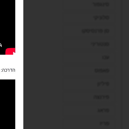
סינגפור
סלוניקי
סן פרנסיסקו
סנטוריני
עכו
הדרכה:
פאפוס
פיליון
פירנצה
פראג
פריז