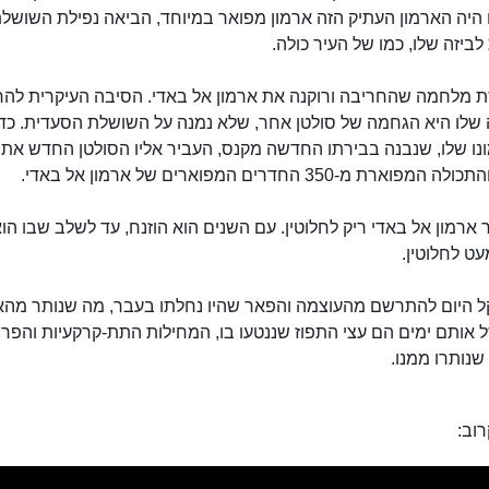
היה הארמון העתיק הזה ארמון מפואר במיוחד, הביאה נפילת השושל
ביזה שלו, כמו של העיר כולה.
יזת מלחמה שהחריבה ורוקנה את ארמון אל באדי. הסיבה העיקרית לה
ארמון אל באדי
 שלו היא הגחמה של סולטן אחר, שלא נמנה על השושלת הסעדית. כד
נו שלו, שנבנה בבירתו החדשה מקנס, העביר אליו הסולטן החדש את 
פוארת מ-350 החדרים המפוארים של ארמון אל באדי.
 ארמון אל באדי ריק לחלוטין. עם השנים הוא הוזנח, עד לשלב שבו הוא
ט לחלוטין.
ל היום להתרשם מהעוצמה והפאר שהיו נחלתו בעבר, מה שנותר מהא
 אותם ימים הם עצי התפוז שננטעו בו, המחילות התת-קרקעיות והפרו
שנותרו ממנו.
וב: