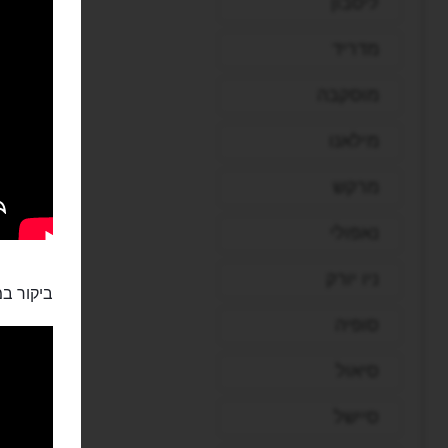
ליסבון
מדריד
מוסקבה
מילאנו
מרקש
נאפולי
ניו יורק
ביקור במ
סופיה
סיאול
סיישל