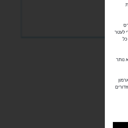
ת
רס
י לעטר
כל
 נותר
רמון
זדורים