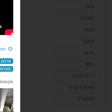
קהיר
קופנהגן
קורפו
קרקוב
לימי
רודוס
ארמון 
רומא
מאראק
ריו דה ז'ניירו
מקומות 
שארם א-שייח'
שטוטגרט
תל אביב