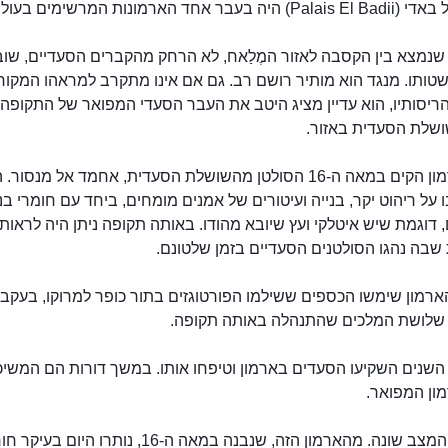
 בעבר אחד הארמונות המרשימים בעולם.
 שנמצא בין הקסבה לאזור המֶלַאח, לא הרחק מהקברים הסעדיים, שו
טותו. מנגד הוא מותיר רושם רב. גם אם אינו מתקרב למראהו המקורי
ריסותיו, הוא עדיין מציג היטב את העבר הסעדי המפואר של התקופה
שלת הסעדית באזור.
את הארמון הקים במאה ה-16 הסולטן מהשושלת הסעדית, אחמד אל מנסור.
 על ריהוט יקר, בנייה ועיטורים של אמנים מומחים, ביחד עם חומרי בני
, דוגמת שיש איטלקי ועץ שיובא מהודו. באותה תקופה ניתן היה לראות
שבה נהגו הסולטנים הסעדיים בזמן שלטונם.
ארמון שימשו הכספים ששילמו הפורטוגזים בתור כופר למרוקו, בעקב
לושת המלכים שהתנהלה באותה תקופה.
שנים השקיעו הסעדים בארמון וטיפחו אותו. במשך דורות הם המשיכ
ון המפואר.
אך כיום המצב שונה. מהארמון הזה, שנבנה במאה ה-16, נותרו היום