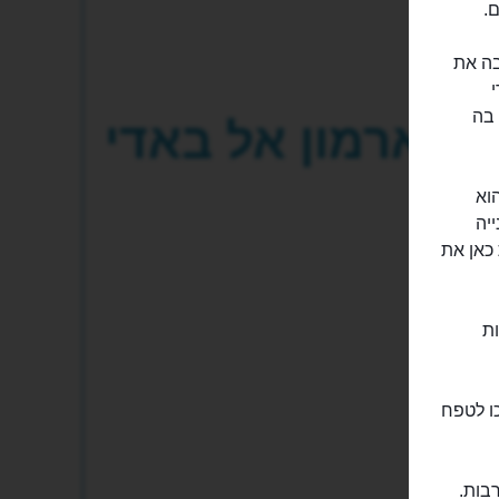
בה את
 בה
ארמון אל באדי
 הוא
יה
 כאן את
ות
ו לטפח
 בעיקר חורבות.