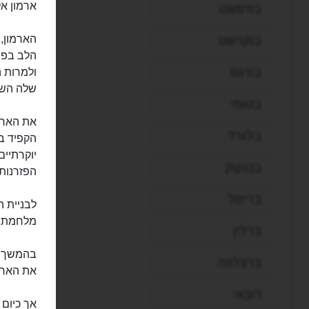
ארמון אל באדי (Palais El Badii) היה
בודפשט
הארמון,
בוקרשט
הלב בפש
בורגס
ולמרות ה
שלה השו
בטומי
בלגרד
הקפיד בו
יוקרתיים
בנגקוק
הפזרנות 
בריסל
לבניית ה
מלחמת ש
ברלין
בהמשך ה
ברצלונה
את הארמ
דובאי