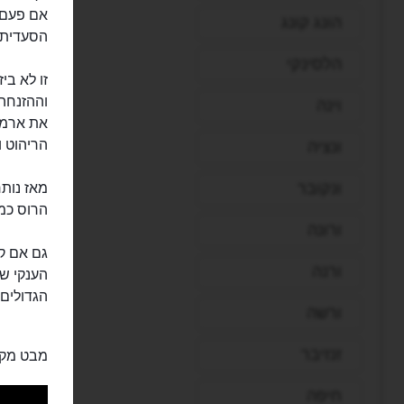
אם פעם 
הונג קונג
הסעדית ל
הלסינקי
זו לא ב
וההזנחה
וינה
את ארמו
הריהוט והתכולה המ
ונציה
ונקובר
מאז נותר
הרוס כמע
ורונה
גם אם ק
ורנה
הענקי של
הגדולים 
ורשה
זנזיבר
מבט מקר
חיפה