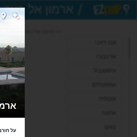
/
EZTrip
>> ארמון אל באדי
אבו דאבי
אדינבורו
איסטנבול
אמסטרדם
אנטליה
ארמון אל
אתונה
באקו
על חורב