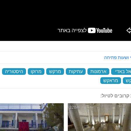
 ושעות פתיחה
אל באדי
‏
ארמונות
‏
עתיקות
‏
מרקש
‏
מרוקו
‏
היסטוריה
‏
ש
‏
מראקש
‏
קרובים לטיול:
328m