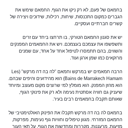
בחמאם של פעם, לא רק ניקו את הגוף. החמאם שימש את
הגברים כמקום התכנסות, שיחות, רכילות, שידוכים ויצירה של
קשרים חברתיים ועסקיים.
יש את סגנון החמאם הטורקי, בו תרחצו ביחד עם זרים
ותשפשפו את עצמכם בעצמכם. ויש את החמאמים המפנקים
והשווים, בהם תתמסרו לטיפול אחד על אחד, עם שמנים
מרוקאים כמו שמן ארגן ועוד.
הרבה חמאמים יש במרקש וחמאם "לה בה דה מרקש" (Les
Bains de Marrakech Hamam) הוא מהידועים והיפים שבהם.
הוא מהזן המפנק. הוא מומלץ למי שרוצים מקום מעוצב ומיוחד
שיעניק גם חוויה אסתטית נעימה ולא רק את פינוקי הגוף,
שאותם תקבלו בחמאמים רבים בעיר.
בחמאם לה בה דה מרקש תקבלו את הפינוק האולטימטיבי של
החמאם המזרחי. מגוון טיפולים וחוויות גוף נעימות, מפרקות,
מזיעות, מרעננות, מקררות ומחדשות את הגוף, על תאי העור