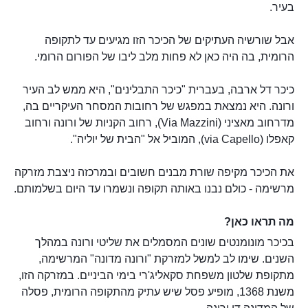
בעיר.
אבל שורשיה העתיקים של הכיכר הזו מגיעים עד לתקופה
הרומית, בה היה כאן לא פחות מלב ליבו של הפורום הרומי.
כיכר דל ארבה, בעברית "כיכר התבלינים", היא ממש לב העיר
ורונה. היא נמצאת במפגש של רחובות המסחר העיקריים בה,
מדרחוב מאציני (Via Mazzini), רחוב הקניות של ורונה ורחוב
קאפלו (via Capello), המוביל אל "הבית של יוליה".
את הכיכר מקיפה שורת מבנים חשובים ובמרכזה ניצבת מזרקה
מרשימה - כולם נבנו באותה תקופה ונשמרו עד היום בשלמותם.
מה תראו כאן?
בכיכר מונומנטים שונים המסמלים את שליטי ורונה במהלך
השנים. שימו לב למשל למזרקת "ורונה מדונה" המרשימה,
מתקופת שלטון משפחת סקאליג'רי בימי הביניים. במזרקה הזו,
משנת 1368, מופיע פסל שיש עתיק מהתקופה הרומית, פסלה