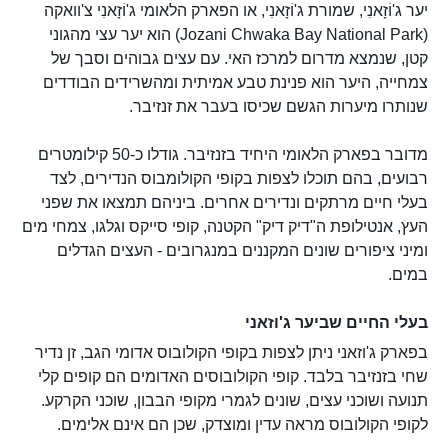
יער ג'וֹזָאנִי, שמורת ג'וֹזָאנִי, או הפארק הלאומי ג'וֹזָאנִי צ'וואקה
(Jozani Chwaka Bay National Park) הוא יער עצי מהגוני
קטן, שנמצא מדרום למרכז האי. עם עצים גבוהים וסבך של
צמחייה, היער הוא פנינת טבע אמיתית ומהשרידים הבודדים
שנותרו מיערות הגשם שכיסו בעבר את זנזיבר.
מדובר בפארק הלאומי היחיד בזנזיבר. גודלו כ-50 קילומטרים
רבועים, בהם תוכלו לצפות בקופי הקולומבוס הנדירים, לצד
בעלי חיים מרתקים ונדירים אחרים. ביניהם תמצאו את שפני
העץ, אנטילופת ה"דיק דיק" הקטנה, קופי סייקס וגלגו, צמחי מים
ומיני ציפורים שונים המקננים במנגרובים - העצים הגדלים
במים.
בעלי החיים שביער ג'וזאני
בפארק ג'וזאני ניתן לצפות בקופי הקולובוס אדומי הגב, זן נדיר
שחי בזנזיבר בלבד. קופי הקולובוסים האדומים הם קופים קלי
תנועה ושוכני עצים, שונים לגמרי מקופי הבבון, שוכני הקרקע.
לקופי הקולובוס מראה עדין ומוצדק, שכן הם אינם אלימים.