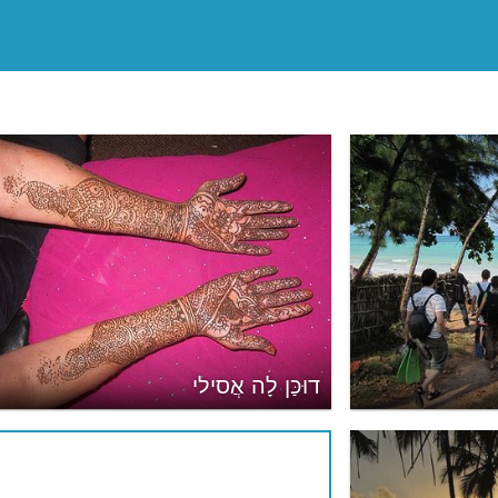
דוּכַּן לָה אֲסילי