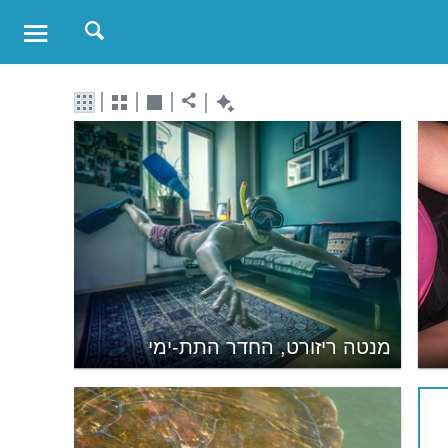
מנטה ריזורט, החדר התת-ימי