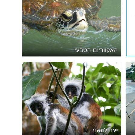
האקווריום הטבעי
יער ג'וֹזָאנִי