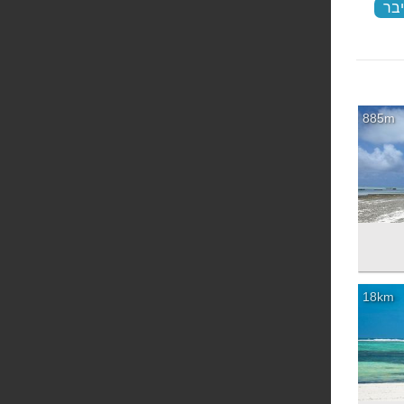
יבר
‏
885m
18km