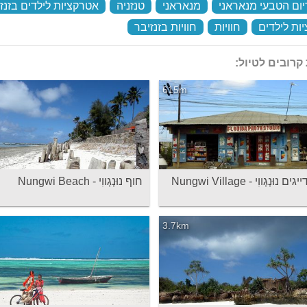
יום הטבעי מנאראני
‏
מנאראני
‏
טנזניה
‏
אטרקציות לילדים בזנז
ות לילדים
‏
חוויות
‏
חוויות בזנזיבר
‏
קרובים לטיול:
615m
ּנְגְווִי - Nungwi Village
חוף נוּנְגְווִי - Nungwi Beach
3.7km