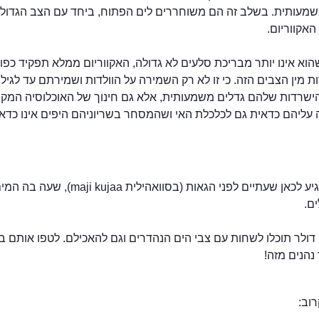
שמעותית. בשלב זה הם משוחררים לים הפתוח, ביחד עם הצב הגדול 
אקווריום.
וא אינו יותר מבריכת סלעים לא גדולה, האקווריום ממלא תפקיד כפו
 מין הצבים הזה. כי זו לא רק השמירה על הוולדות ושמירתם עד לגיל 
הישרדות שלהם גדלים משמעותית, אלא גם חינוך של האוכלוסיה המקו
עליהם כדאית גם לכלכלת האי ושהמסחר בשריוניהם היפים אינו כדאי
כדאי להגיע לכאן שעתיים לפני הגאות (בסוואהילית aji kujaa
ים.
עבור 10 דולר תוכלו לשחות עם צבי הים הנהדרים וגם להאכילם. לטפו אותם ב
נהנים מזה!
וב: