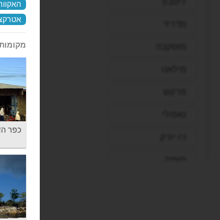
ליסבון
האקוור
אטרקצי
מדריד
מקומות 
מוסקבה
מילאנו
מרקש
נאפולי
כפר הדייגים נו
ניו יורק
סופיה
סיאול
סיישל