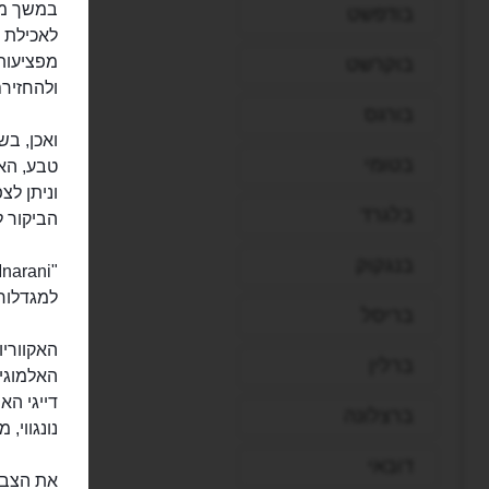
במשך מאו
בודפשט
לאכילת ב
מפציעות 
בוקרשט
ולהחזיר
בורגס
בטומי
וניתן לצ
בלגרד
הביקור ל
בנגקוק
למגדלור 
בריסל
האקווריו
ברלין
האלמוגי
דייגי הא
ברצלונה
נונגווי, 
דובאי