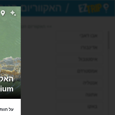
/
EZTrip
>> האקווריום הטבעי
אבו דאבי
אדינבורו
איסטנבול
אמסטרדם
אנטליה
rium
אתונה
באקו
על חוות