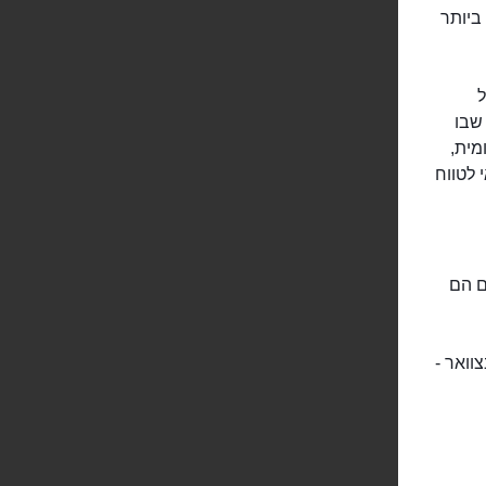
ביותר
ל
שבו
מית,
 לטווח
m), שעה בה המים הם
צוואר -