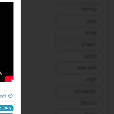
טביליסי
טוקיו
טנריף
ירושלים
כרתים
לאס וגאס
לונדון
לוס אנג'לס
לימי
ליברפול
האקוור