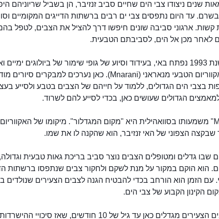
ת שנים ניצודו צבי הים שחיים סביב זנזיבר, הן בשביל שריוניהם היפי
שרם. עד היום נתפסים צבי ים רבים ברשתות הדייגים המקומיים וסו
קשות. ארגוני סביבה שונים חיפשו דרך להציל את הצבים, לטפל בהם
ם לאחר מכן אל הים, לסביבתם הטבעית.
ואכן, בשנת 1993 נפתח באי, בעידוד וסיוע של גופי שימור של ביולוגים ימיים ו
טבע, האקווריום הטבעי מנאראני (Mnarani). כאן נערכים למבקרים סיורי
פות בצבי הים הגדולים, ללמוד על חייהם של הצבים בטבע ולסייע בעצ
מאמצים הגדולים שעושים כאן, בכדי לסייע להם לשרוד.
"Mnarani" משמעותו בסוואהילית היא "מקום המגדלור". מיקומו של האקווריו
האקווריום הטבעי
שבקצה הצפוני של האי זנזיבר, הוא שהקנה לו את שמו.
ם שבו גדלים ומטופלים הצבים נוצר סביב בריכת גאות טבעית וגדולה,
ם. הוא הוקם במקור על מנת לשקם ולחקור צבים שנתפסו ברשתות הד
י. עם הזמן הוא הורחב בכדי להבטיח הגנה לצבים הצעירים שנולדים ב
מקום הקינון הקבוע של צבי הים.
את הצבים הצעירים מגדלים כאן עד גיל של 10 חודשים, שאז סיכויי 