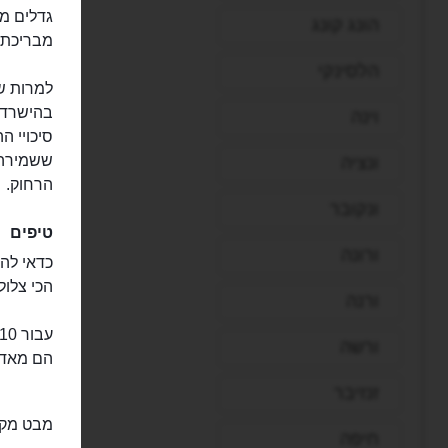
גדלים מ
הונג קונג
מבריכת ה
הלסינקי
למרות שה
בהישרדות
וינה
סיכויי ה
ששמירה 
ונציה
הרחוק.
ונקובר
טיפים
ורונה
הכי צלול
ורנה
ורשה
הם מאד 
זנזיבר
מבט מקר
חיפה