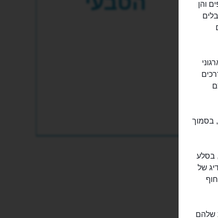
הטבעי
ם והן
בלים
ארגוני
ם מודרכים
ם
ם, בסמוך
 בסלע
יג של
חוף
ההישרדות שלהם