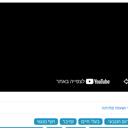
 ושעות פתיחה
יום הטבעי
‏
בעלי חיים
‏
זנזיבר
‏
חוף נונגווי
‏