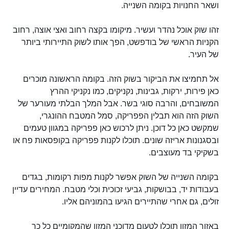
ושאר החנויות בקומה השנייה.
זהו שוק אוכל נהדר ועשיר. מיקומו בקצה רחוב ואצי אוצה, רחוב
הקניות הראשי של בודפשט, הפך אותו לשוק התיירותי ביותר
של העיר.
אל תחמיצו את הביקור בשוק הזה. בקומה הראשונה מוכרים
כאן פירות, ירקות, גבינות, נקניקים, כמו נקניקי ההרץ
המשובחים, והרבה סוגי בשר. אבל המלך הבלתי מעורער של
השוק הזה הוא תבלין הפפריקה, סמל המטבח ההונגרי,
שמקשט כאן כל דוכן. ניתן לרכוש כאן פפריקה במגוון טעמים
ובסגנונות אריזה שונים. תוכלו לקנות פפריקה בקופסאות פח או
בשקיקי בד מעוצבים.
בקומה השנייה של השוק אפשר לקנות מפות רקומות, בגדים
בעבודות יד, בבושקות, גביעי זכוכית וכלי מטבח. המחירים עדיין
זולים, גם אחרי שהתיירים הגיעו בהמוניהם אליו.
באזור המזון תוכלו לטעום מדוכני המזון שהמקומיים כל כך