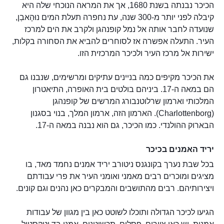
הכיכר נבנתה בשנת 1680, אך את המראה הנוכחי שלה היא
קיבלה לפני יותר מ-300 שנה, עת נחפרה תעלת המים נוּהָאבְן,
שנועדה לחבר אותה אל נמל קופנהגן ולקרב את הים למרכז
העיר. התעלה אפשרה אז לסוחרים להביא את הסחורה בקלות,
ישירות אל מרכז העיר ולכיכר המרכזית הזו.
את הכיכר מקיפים כמה בניינים עתיקים ומרשימים, שנבנו גם
הם במאה ה-17. ביניהם בולטים בית האופרה, התיאטרון
המלכותי וארמון שרלוטנבורג המרשים של קופנהגן
(Charlottenborg). הארמון הזה, ארמון המלך, בנוי בסגנון
הבארוק ההולנדי. כמו הכיכר, גם הוא נבנה במאה ה-17.
יריד האמנים בכיכר
בכל שבת נערך בקונגנס ניטורב יריד אמנים נחמד מאד, בו
מציגים ומוכרים רבים מאמני ואומני העיר את פרי עבודתם
ויצירותיהם. רבים מהתושבים והמבקרים כאן נהנים וגם קונים.
הגיעו לכיכר הגדולה ותוכלו לשוטט כאן בין מגוון של עבודות