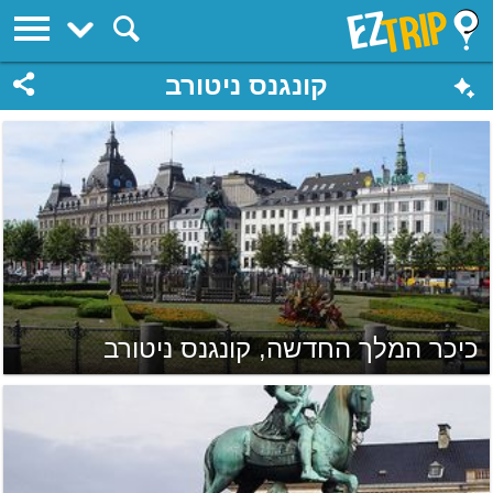
EZTrip
קונגנס ניטורב
כיכר המלך החדשה, קונגנס ניטורב