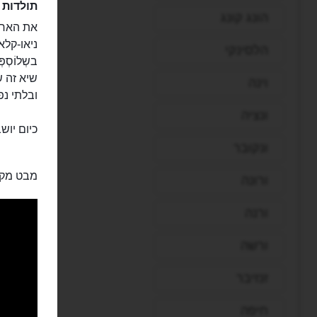
תולדות 
הונג קונג
ניאו-קלא
הלסינקי
בשְלוֹסְ
שיא זה ש
וינה
ובלתי נפ
ונציה
כיום יוש
ונקובר
מבט מקר
ורונה
ורנה
ורשה
זנזיבר
חיפה