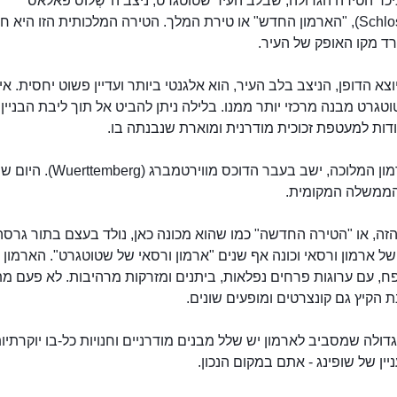
כר הטירה הגדולה, שבלב העיר שטוטגרט, ניצב ה"שְלוֹס פאלאס"
(Schlossplatz‬), "הארמון החדש" או טירת המלך. הטירה המלכותית הזו היא ח
ד מקו האופק של העיר.
צא הדופן, הניצב בלב העיר, הוא אלגנטי ביותר ועדיין פשוט יחסית. אי
טגרט מבנה מרכזי יותר ממנו. בלילה ניתן להביט אל תוך ליבת הבניין 
דות למעטפת זכוכית מודרנית ומוארת שנבנתה בו.
כאן בארמון המלוכה, ישב בעבר הדוכס מווירטמ
הארמון החדש של שטוטגרט
ממשלה המקומית.
זה, או "הטירה החדשה" כמו שהוא מכונה כאן, נולד בעצם בתור גרסה
ל ארמון ורסאי וכונה אף שנים "ארמון ורסאי של שטוטגרט". הארמון 
ח, עם ערוגות פרחים נפלאות, ביתנים ומזרקות מרהיבות. לא פעם מת
ת הקיץ גם קונצרטים ומופעים שונים.
דולה שמסביב לארמון יש שלל מבנים מודרניים וחנויות כל-בו יוקרתיו
ין של שופינג - אתם במקום הנכון.