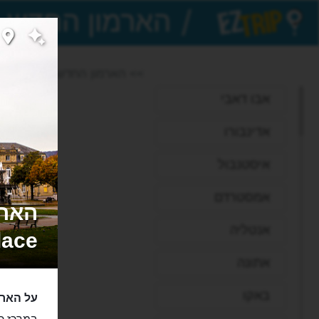
/
EZTrip
>> הארמון החדש בשטוטגרט
אבו דאבי
אדינבורו
איסטנבול
אמסטרדם
אנטליה
ace‬
אתונה
באקו
על האר