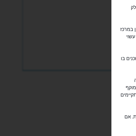
לק
ן במרכז
עשוי
ברג (Wuerttemberg). היום שוכנים בו
מוקף
קיימים
ת. אם