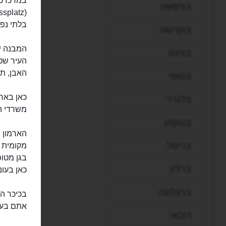
במרכז כי
בודפשט
בלתי נפר
בוקרשט
המבנה יו
בורגס
העיר שטו
האבן, תו
בטומי
בלגרד
משרדי ה
בנגקוק
הארמון ה
בריסל
מקומית ש
בגן מטופ
ברלין
כאן בעונ
ברצלונה
בכיכר הג
אתם בעני
דובאי