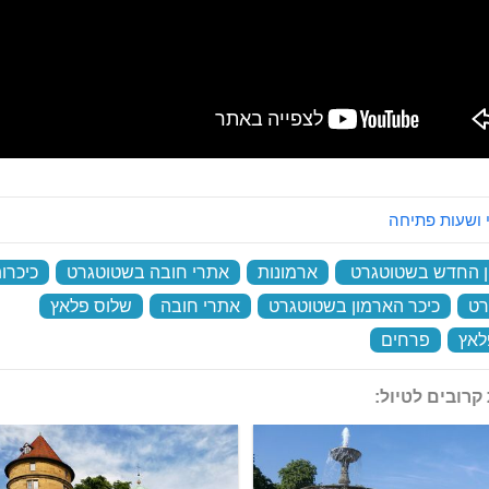
 ושעות פתיחה
 החדש בשטוטגרט
‏
ארמונות
‏
אתרי חובה בשטוטגרט
‏
כיכרו
רט
‏
כיכר הארמון בשטוטגרט
‏
אתרי חובה
‏
שלוס פלאץ
‏
לאץ
‏
פרחים
‏
קרובים לטיול: