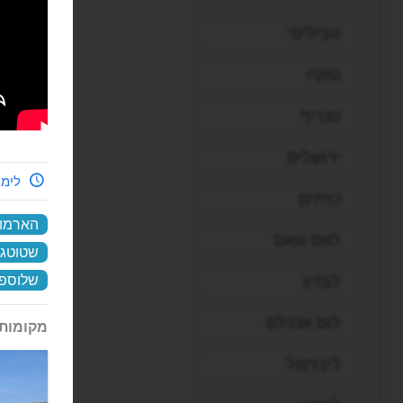
טביליסי
טוקיו
טנריף
ירושלים
לימי
כרתים
הארמון
לאס וגאס
שטוטג
לונדון
שלוספ
לוס אנג'לס
מקומות 
ליברפול