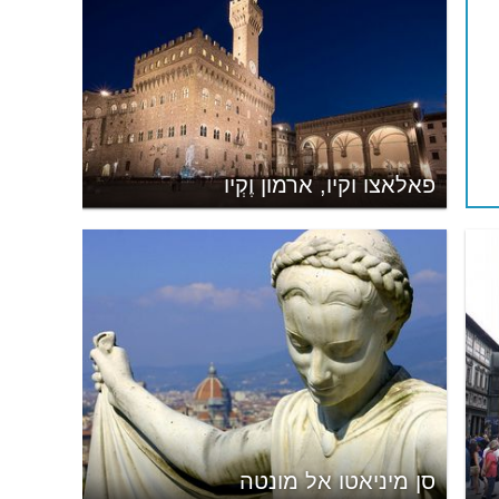
פאלאצו וקיו, ארמון וֶקְיו
סן מיניאטו אל מונטה