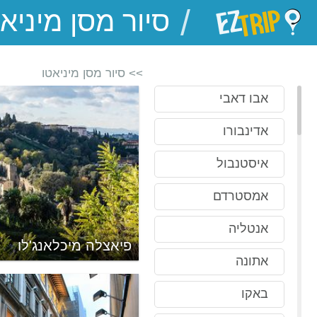
/
EZTrip
>> סיור מסן מיניאטו
אבו דאבי
אדינבורו
איסטנבול
אמסטרדם
אנטליה
סיניוריה
פיאצלה מיכלאנג'לו
אתונה
באקו