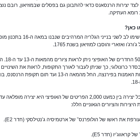
צד יצירות הרנסאנס כדאי להתבונן גם בפסלים שבמוזיאון, רובם נוצר
רומא העתיקה.
 כאן?
ראשית, שימו לב לשני בנייני הגלריה המרהיבים שנב
'ורג'ו ואזארי והוסבו למוזיאון בשנת 1765.
בכמעט 50 החדרים של האו
סדר כרונולוגי, כך שניתן לעבור לאורך התקופות, לראות את השינויים 
התפתחות האמנות בפירנצה, החל מהמאה ה-13 ועד תום תקופת הרנסנ
.
נראה שכל יצירה בין כמעט 2,000 הפריטים של האופיצי היא יצירה מופלאה
היצירות והציורים הגאוניים הללו:
גלריה אופיצי
עורפת את ראשו של הולופרנס" של ארטמיסיה ג’נטילסקי (חדר E2).
ל קראווג’יו (חדר E5).