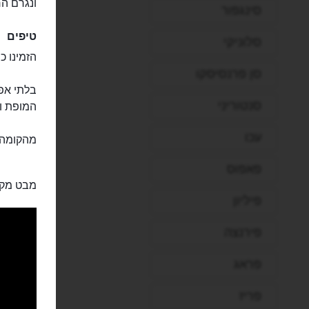
ונגרם הר
סינגפור
טיפים
סלוניקי
הזמינו כ
סן פרנסיסקו
בלתי אפש
סנטוריני
המופת וב
עכו
מהקומה 
פאפוס
מבט מקר
פיליון
פירנצה
פראג
פריז