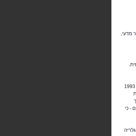
 מדעי,
ית.
הפיגוע נגרם בפיצוץ של מכונית תופת, שאירע בסמוך לגלריה. השנה היא שנת 1993
ת
 - כי
 הגלריה