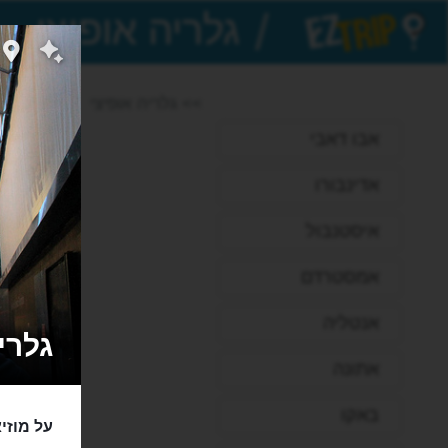
/
EZTrip
>> גלריה אופיצי
אבו דאבי
אדינבורו
איסטנבול
אמסטרדם
אנטליה
גלריה אופ
אתונה
באקו
על מוזי