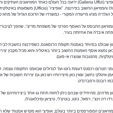
גלריה אוּפיצי (Galleria Uffizi) ידועה בכל העולם כאחד המוזיאונים העתיקי
בעולם כולו והמוזיאון החשוב בפירנצה. "אופיציו" (Ufficio) מש
הגלריה מגיע מייעודה המקורי - כמשרדו של הדוכס הגדול של מחוז ט
מוזיאון התבסס על האוסף הפרטי של משפחת מדיצ'י, שהפך לציבורי
ה איבדה את אחיזתה בעיר.
יאון שבולט במיוחד באמנות תקופת הרנסאנס, כשפירנצה נחשבת לביר
כאן נמצא אוסף האמנות החשוב ביותר באיטליה והוא מכיל מקבץ יצירו
טלקיות, מהטובות שנוצרו אי-פעם.
י הטרום-רנסנס דוגמת ג'וטו ועד לגדולים שבאמני התקופה עצמה. ל
ן איטלקי נחשב שאין כאן מיצירותיו ויש כאן גם יצירות חשובות של א
מו רובנס ורמברנדט.
און מדהים, מהיחידים שבהם ניתן לחזות תחת גג אחד ביצירותיהם של ג
דו דה וינצ'י, רפאל, ג'וטו, בוטיצ'לי, טיציאן ומיכלאנג'לו.
זיאונים המפורסמים ביותר בעולם, אופיצי הוא מקדש אמנותי שלא ת