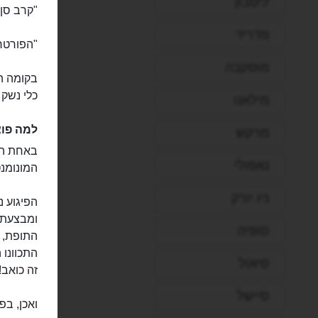
ליסבון
"קרב סן 
מדריד
"הפורטרט
מוסקבה
בקומה הש
כלי נשק 
מילאנו
למה פוצ
מרקש
באחת הסי
נאפולי
המונומנט
ניו יורק
ומבצעת ה
סופיה
התופת, 
התכוונו 
סיאול
זה כואב!”
סיישל