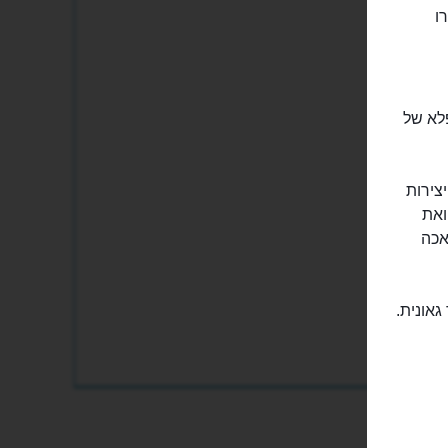
ו
נו במאה ה-16 בתכנון מופלא של
פיצי ניתן לראות ציורים מהמאות ה-13 עד ה-18. היצירות
ואת
ס, בואכה
 עד גאונית.