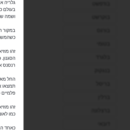
בודפשט
ושמה של 
בוקרשט
בורגס
במקור ה
כשהמשפח
בטומי
זהו מוז
בלגרד
הסגנון. 
רנסנס אי
בנגקוק
החל מאמנ
בריסל
תמצאו אמ
פלמיים כ
ברלין
זהו מוזי
ברצלונה
כמו לאונר
דובאי
כאחד המו