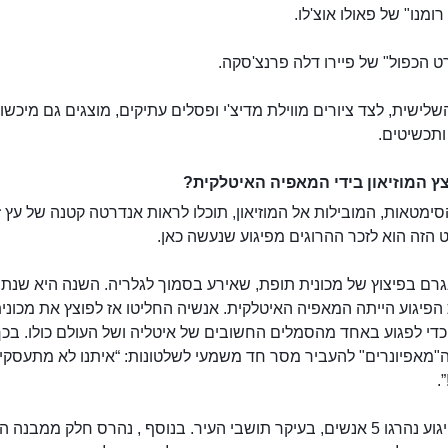
רומנו" של פאולו אוצ'לו.
 הכפול" של פיירו דלה פרנצ'סקה.
לישית, לצד ציורים מווילת מדיצ'י ופסלים עתיקים, מוצגים גם מיכשור
ותכשיטים.
ץ המוזיאון בידי המאפיה האיטלקית?
מטאות, המובילות אל המוזיאון, תוכלו לראות אנדרטה קטנה של עץ ז
 הזה הוא לזכר ההרוגים מפיגוע שנעשה כאן.
פיגוע הייתה המאפיה האיטלקית. אנשיה החליטו אז לפוצץ את מכוני
כדי לפגוע באחד מהסמלים החשובים של איטליה ושל העולם כולו. בכך
ה"מאפיונרים" להעביר מסר חד משמעי לשלטונות: “איתנו לא מתעסקים
.
ואכן, בפיגוע נהרגו 5 אנשים, בעיקר תושבי העיר. בנוסף , נהרס חלק ממבנה