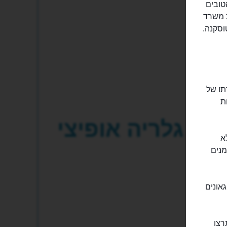
ם והטובים
מעותו באיטלקית משרד
וסקנה.
תו של
ת
גלריה אופיצי
א
מנים
אונים
רצו