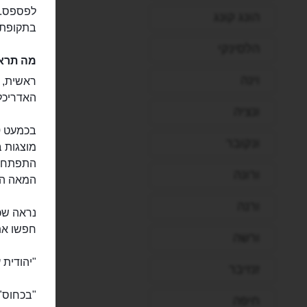
לפספס. ל
הונג קונג
בתקופת 
הלסינקי
מה תראו
וינה
האדריכל ג
ונציה
ונקובר
מוצגות ב
ורונה
המאה ה-18
ורנה
חפשו את 
ורשה
"יהודית 
זנזיבר
"בכחוס" ש
חיפה