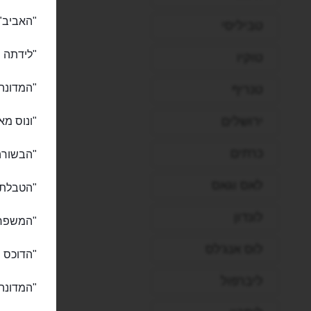
"האביב" 
טביליסי
"לידתה של
טוקיו
"המדונה 
טנריף
ירושלים
"ונוס מאור
כרתים
"הבשורה" 
לאס וגאס
"הטבלתו 
לונדון
"המשפחה
לוס אנג'לס
"הדוכס ו
ליברפול
"המדונה"