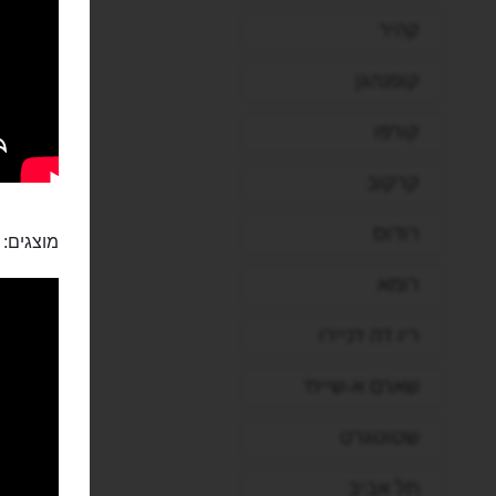
קהיר
קופנהגן
קורפו
קרקוב
רודוס
מוצגים:
רומא
ריו דה ז'ניירו
שארם א-שייח'
שטוטגרט
תל אביב