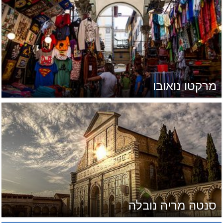
מרקטו נואובו
סנטה מריה נובלה