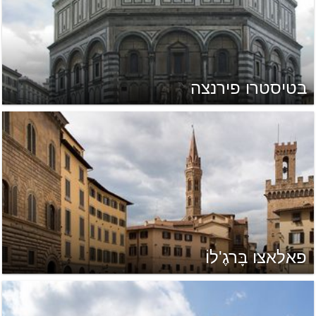
בטיסטרו פירנצה
פאלאצו בָּרגֶ'לוֹ