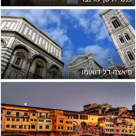
פיאצה דל דואומו