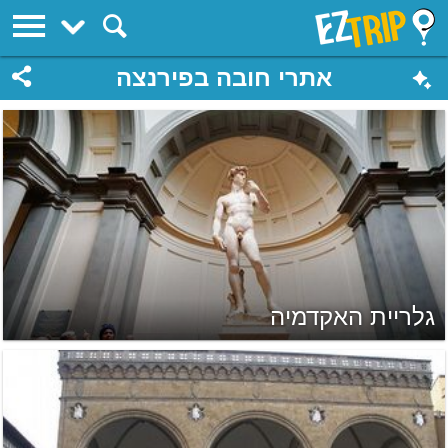
EZTrip
אתרי חובה בפירנצה
גלריית האקדמיה