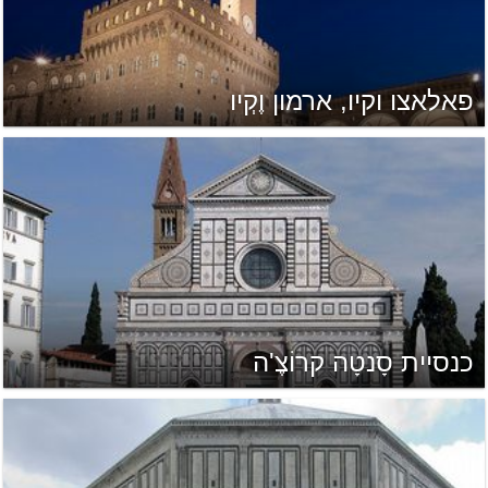
פאלאצו וקיו, ארמון וֶקְיו
כנסיית סָנטָה קרוֹצֶ'ה