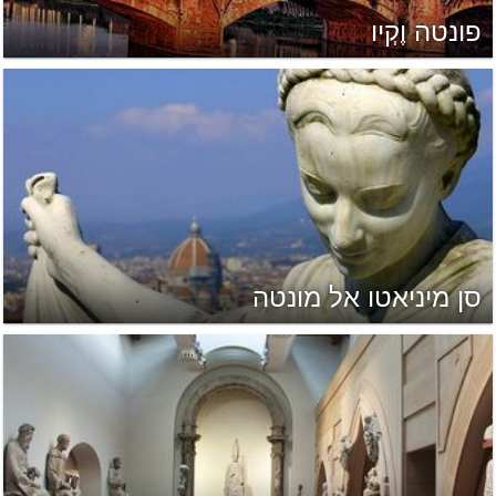
פונטה וֶקְיו
סן מיניאטו אל מונטה