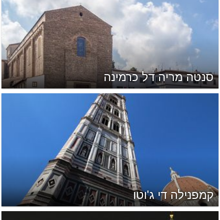
סנטה מריה דל כרמינה
קמפנילה די ג'וטו