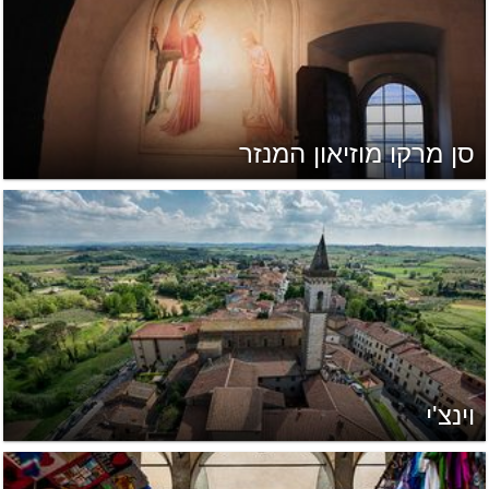
סן מרקו מוזיאון המנזר
וינצ'י