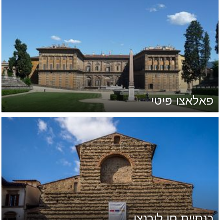
פאלאצו פּיטי
כנסיית סן לורנצו