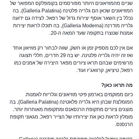
שניים מהמוזיאונים היותר מפורסמים בקומפלקס המפואר של
המוזיאונים שכאן הם גלריה פלטינה (Galleria Palatina), בה
נכלל בין השאר אוסף יצירות גדול של רפאל. לצידה גם ידועה
גלריה מודרנה (Galleria Moderna), בה תוכלו לראות יצירות
אמנות שנוצרו בתקופה שעד המאה ה-20.
אם אין לכם מספיק זמן או חשק, שווה לבחור רק מוזיאון אחד
ואז זה יהיה גלריה פלטינה. יש בה 29 חדרים, חללי תצוגה
מרשימים שבהם תראו ציורים מפאר היצירה של אמנים כמו
רפאל, טיציאן, קרוואג'יו ועוד.
מה תראו כאן?
כיום ממוקמים בארמון פיטי מוזיאונים וגלריות לאמנות.
המומלצת שבהן היא גלריה פלאטינה (Galleria Palatina), בה
מוצגים ציורים מתקופת הרנסאנס ומתקופות מאוחרות יותר.
מומלץ לראות כאן את יצירותיו של הצייר רפאל, מגאוני תקופת
הרנסנס.