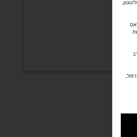
 של וולינגטון,
יאם
ת
ב
יברפול,