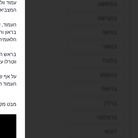
בודפשט
המצביא ה
בוקרשט
העמוד, ש
בורגס
בראון ו
הלאומית
בטומי
בראש העמ
בלגרד
ווטרלו ע
בנגקוק
העמוד הוש
בריסל
ברלין
מבט מקר
ברצלונה
דובאי