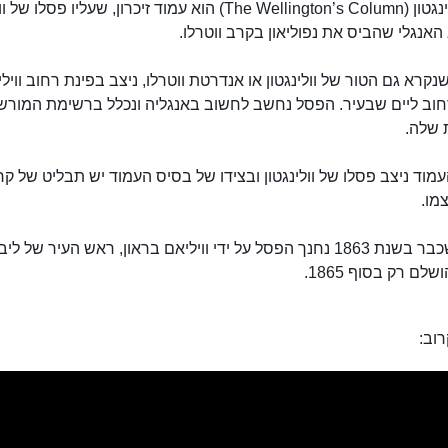
עמוד וולינגטון (The Wellington’s Column) הוא עמוד זיכרון, שעליו פסלו
אנגלי שהביס את נפוליאון בקרב ווטרלו.
נקרא גם הטור של וולינגטון או אנדרטת ווטרלו, ניצב בפינת רחוב וויל
רחוב ליים שבעיר. הפסל נחשב לחשוב באנגליה ונכלל ברשימת המורש
 שלה.
וד ניצב פסלו של וולינגטון ובצידו של בסיס העמוד יש תבליט של קר
צמו.
עמוד וולינגטון
על אף שכבר בשנת 1863 נחנך הפסל על ידי וויליאם בראון, ראש העיר של ל
לם רק בסוף 1865.
וב: