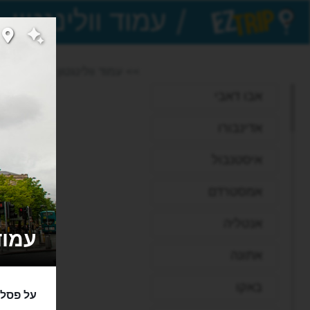
/
EZTrip
>> עמוד וולינגטון
אבו דאבי
אדינבורו
איסטנבול
אמסטרדם
אנטליה
עמוד וולינ
אתונה
באקו
על פסל 