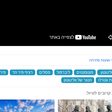
 ושעות פתיחה
לינגטון
‏
מונומנטים
‏
ליברפול
‏
פסלים
‏
רציף פיר הד
‏
פיר
 ווטרלו
‏
הטור של וולינגטון
‏
קרובים לטיול: