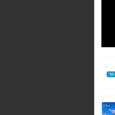
 הד
‏
69m