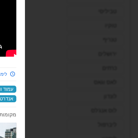
טביליסי
טוקיו
טנריף
ירושלים
כרתים
לימי
לאס וגאס
עמוד וו
לונדון
אנדרטת
לוס אנג'לס
מקומות 
ליברפול