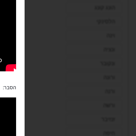
הונג קונג
הלסינקי
וינה
ונציה
ונקובר
ורונה
הסבר:
ורנה
ורשה
זנזיבר
חיפה