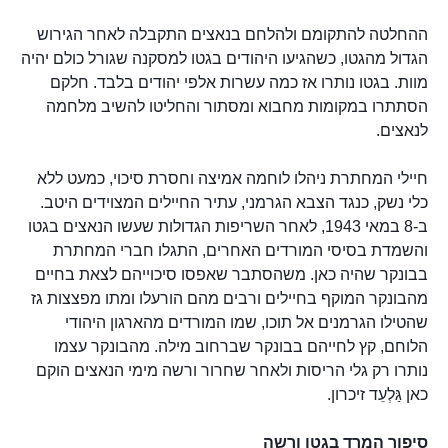
ההחלטה להתקומם ולהלחם בנאצים התקבלה לאחר הגירוש
הגדול מהגטו, כשהגיעו היהודים בגטו למסקנה שגורל כולם יהיה
מוות. בגטו נותרו אז כמה עשרות אלפי יהודים בלבד. חלקם
הסתתרו במקומות מחבוא ומסתור והחליטו להשיב מלחמה
לנאצים.
חיילי המחתרת ניהלו לוחמה אמיצה וחסרת סיכוי, כמעט ללא
כלי נשק, כנגד הצבא הגרמני, עתיר החיילים המצוידים היטב.
ב-8 במאי 1943, לאחר השריפות הגדולות שעשו הנאצים בגטו
והשמדת בסיסי המורדים האחרים, התגלו חברי המחתרת
בבונקר שהיה כאן. משהסתבר שאפסו סיכוייהם לצאת בחיים
מהבונקר המוקף בחיילים ורבים מהם הורעלו ומתו מפצצות גז
שהטילו הגרמנים אל תוכו, שמו המורדים מהארגון היהודי
הלוחם, קץ לחייהם בבונקר שברחוב מילה. מהבונקר עצמו
נותרו רק גלי הריסות ולאחר שחרור ורשה מימי הנאצים הוקם
כאן גַּלְעֵד זיכרון.
סיפור המרד בגטו ורשה