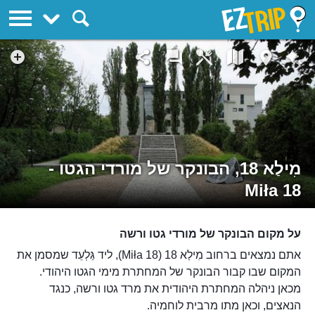
EZTrip
מִילַא 18, הבונקר של מורדי הגטו -
Miła 18
על מקום הבונקר של מורדי גטו ורשה
אתם נמצאים ברחוב מִילַא 18 (Miła 18), ליד גַּלְעֵד שמסמן את
המקום שבו קבור הבונקר של המחתרת מימי הגטו היהודי.
מכאן ניהלה המחתרת היהודית את מרד גטו ורשה, כנגד
הנאצים, וכאן מתו מרבית לוחמיה.