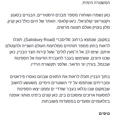
המשטרה הימית.
כאן נשמרו ושוחזרו מספר מבנים היסטוריים, הבנויים בסגנון
ויקטוריאני קולוניאלי, ניאו-קלאסי. האתר של היום כולל כאן קניון,
מלון בוטיק ואולם תצוגה מרשים.
במקום, שנמצא ברחוב סליסברי (Salisbury Road), תוכלו
לראות בחוץ מספר תותחים ממלחמת העולם השנייה ולהצטלם
איתם. שימו לב אל ה"מעין לולים" שעל קירות חצר הבניין. כאן
שכנו היונים, ששימשו בעבר להעברת הודעות אל הספינות
שבנמל, בעידן יוני הדואר, שלפני תקשורת הרדיו.
בתוך הבניין תוכלו לראות את התאים שבהם נאסרו פיראטים
ומבריחים שנתפסו על ידי השוטרים הימיים. משעשע לחשוב
שבמקום שבו נכלאו בעבר שודדי ים וממנו יצאו הספינות
למסעות ארוכים ומסוכנים בים, כאן קונים בימינו מותגי אופנה
בינלאומיים וסועדים במסעדות משובחות.
טיפים