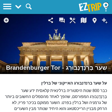
EZTrip
שער בְּרַנְדֶנְבּוּרְג - Brandenburger Tor
על שער ברנדנבורג האייקוני של ברלין
כבר 800 שנות היסטוריה ברלינאית קלאסית ידע שער
בְּרַנְדֶנְבּוּרְג המפורסם, שהפך לאחד מהסמלים החשובים ביותר
של גרמניה ושל ברלין בפרט. השער ממוקם בכיכר פריז, לא
הרחק מבניין הרייכסטאג והוא היחיד שנותר מבין השערים