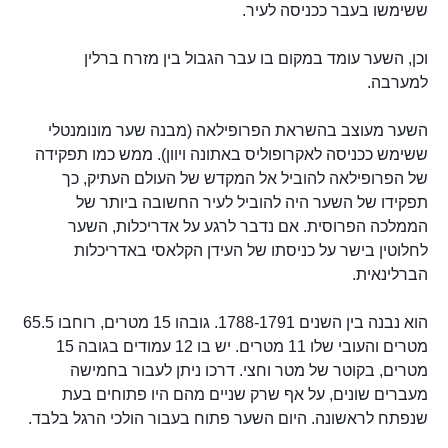
ששימשו בעבר ככניסה לעיר.
וכן, השער עומד במקום בו עבר הגבול בין מזרח ברלין
למערבה.
השער מעוצב בהשראת הפרופילאה (מבנה שער מונומנטלי
ששימש ככניסה לאקרופוליס באתונה ויוון). ממש כמו תפקידה
של הפרופילאה להוביל אל המקדש של העולם העתיק, כך
תפקידו של השער היה להוביל לעיר החשובה ביותר של
הממלכה הפרוסית. אם נדבר לרגע על אדריכלות, השער
לחלוטין בישר על כניסתו של העידן הקלאסי באדריכלות
הברלינאית.
הוא נבנה בין השנים 1788-1791. גובהו 15 מטרים, רוחבו 65.5
מטרים והעובי שלו 11 מטרים. יש בו 12 עמודים בגובה 15
מטרים, בקוטר של מטר וחצי. דרכו ניתן לעבור בחמישה
מעברים שונים, על אף שרק שניים מהם היו פתוחים בעת
שנפתח לראשונה. היום השער פתוח בעבור הולכי הרגל בלבד.